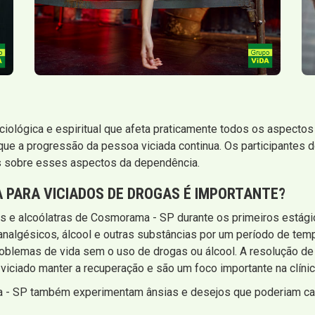
ociológica e espiritual que afeta praticamente todos os aspecto
 a progressão da pessoa viciada continua. Os participantes do
s sobre esses aspectos da dependência.
A PARA VICIADOS DE DROGAS É IMPORTANTE?
s e alcoólatras de Cosmorama - SP durante os primeiros estág
algésicos, álcool e outras substâncias por um período de tempo
oblemas de vida sem o uso de drogas ou álcool. A resolução de 
 viciado manter a recuperação e são um foco importante na clínic
- SP também experimentam ânsias e desejos que poderiam caus