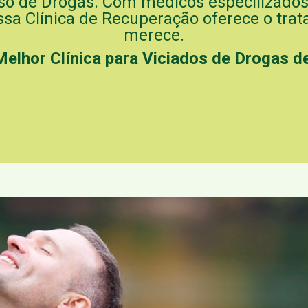
so de Drogas. Com médicos especilizados
ssa Clínica de Recuperação oferece o tra
merece.
Melhor Clínica para Viciados de Drogas 