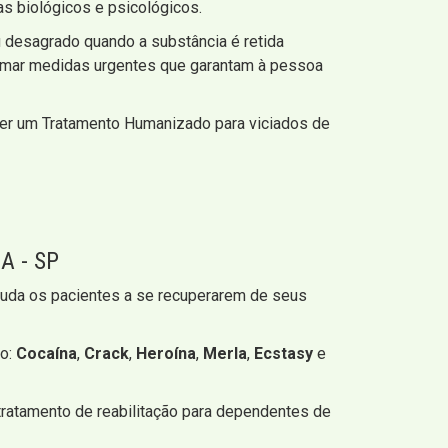
s biológicos e psicológicos.
u desagrado quando a substância é retida
 tomar medidas urgentes que garantam à pessoa
cer um Tratamento Humanizado para viciados de
 - SP
ajuda os pacientes a se recuperarem de seus
mo:
Cocaína
,
Crack
,
Heroína
,
Merla
,
Ecstasy
e
 tratamento de reabilitação para dependentes de