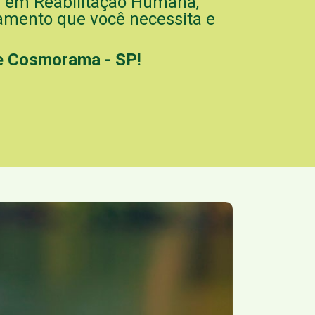
 em Reabilitação Humana,
tamento que você necessita e
de Cosmorama - SP!