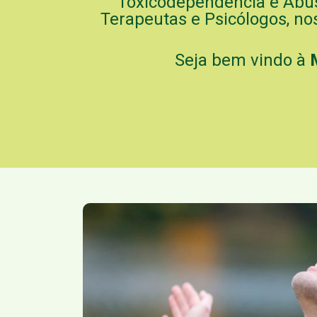
Toxicodependência e Abu
Terapeutas e Psicólogos, no
Seja bem vindo à