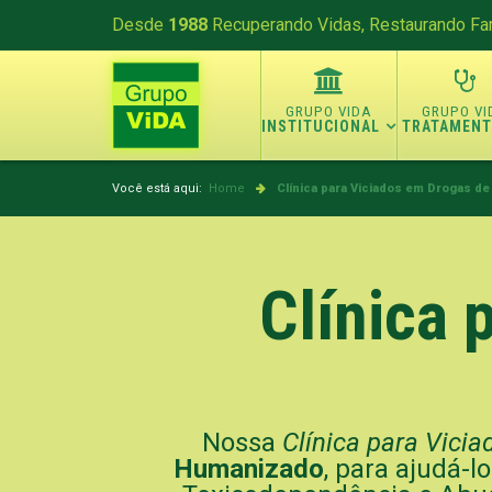
Desde
1988
Recuperando Vidas, Restaurando Fam
INSTITUCIONAL
TRATAMEN
Você está aqui:
Home
Clínica para Viciados em Drogas d
Clínica 
Nossa
Clínica para Vici
Humanizado
, para ajudá-l