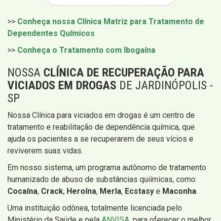
>>
Conheça nossa Clínica Matriz para Tratamento de
Dependentes Químicos
>>
Conheça o Tratamento com Ibogaína
NOSSA
CLÍNICA DE RECUPERAÇÃO PARA
VICIADOS EM DROGAS
DE JARDINÓPOLIS -
SP
Nossa Clínica para viciados em drogas é um centro de
tratamento e reabilitação de dependência química, que
ajuda os pacientes a se recuperarem de seus vícios e
reviverem suas vidas.
Em nosso sistema, um programa autônomo de tratamento
humanizado de abuso de substâncias quiímicas, como:
Cocaína
,
Crack
,
Heroína
,
Merla
,
Ecstasy
e
Maconha
.
Uma instituição odônea, totalmente licenciada pelo
Ministério da Saúde e pela
ANVISA
, para oferecer o melhor