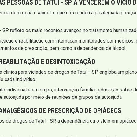
S PESSOAS DE TATUÍ - SP A VENCEREM O VÍCIO 
cia de drogas e álcool, o que nos rendeu a privilegiada posição
 - SP reflete os mais recentes avanços no tratamento humanizado
cação e reabilitação com internação monitorados por médicos,
amentos de prescrição, bem como a dependência de álcool.
 REABILITAÇÃO E DESINTOXICAÇÃO
a clínica para viciados de drogas de Tatuí - SP engloba um plan
e cada indivíduo.
 individual e em grupo, intervenção familiar, educação sobre d
e autoajuda por meio de reuniões de grupos de autoajuda.
NALGÉSICOS DE PRESCRIÇÃO DE OPIÁCEOS
dos de drogas de Tatuí - SP, a dependência ou o vício em opiá