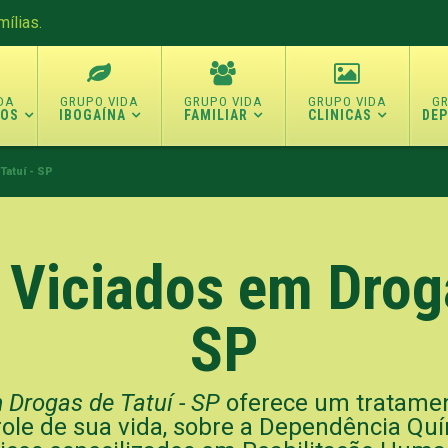
ílias.
TOS
IBOGAÍNA
FAMILIAR
CLINICAS
DE
Tatuí - SP
a Viciados em Droga
SP
 Drogas de Tatuí - SP
oferece um tratamen
role de sua vida, sobre a Dependência Qu