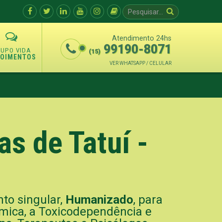
Atendimento 24hs
99190-8071
(15)
POIMENTOS
VER WHATSAPP / CELULAR
s de Tatuí -
to singular,
Humanizado
, para
ímica, a Toxicodependência e