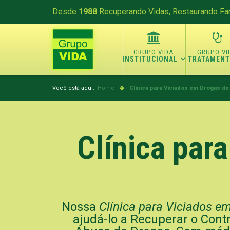
Desde
1988
Recuperando Vidas, Restaurando Fam
INSTITUCIONAL
TRATAMEN
Você está aqui:
Home
Clínica para Viciados em Drogas de 
Clínica par
Nossa
Clínica para Viciados em
ajudá-lo a Recuperar o Cont