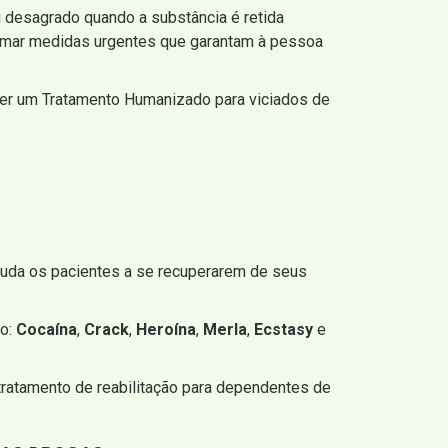
u desagrado quando a substância é retida
 tomar medidas urgentes que garantam à pessoa
cer um Tratamento Humanizado para viciados de
ajuda os pacientes a se recuperarem de seus
mo:
Cocaína
,
Crack
,
Heroína
,
Merla
,
Ecstasy
e
 tratamento de reabilitação para dependentes de