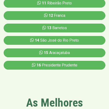
11
Ribeirão Preto
12
Franca
13
Barretos
14
São José do Rio Preto
15
Aracaçatuba
16
Presidente Prudente
As Melhores