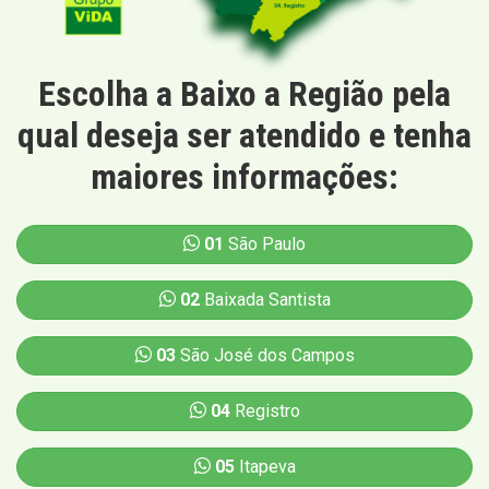
Escolha a Baixo a Região pela
qual deseja ser atendido e tenha
maiores informações:
01
São Paulo
02
Baixada Santista
03
São José dos Campos
04
Registro
05
Itapeva