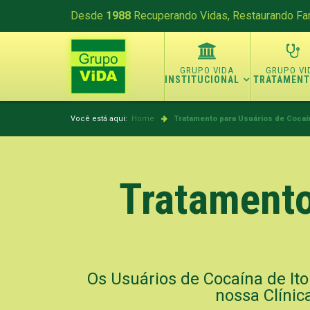
Desde
1988
Recuperando Vidas, Restaurando Fam
INSTITUCIONAL
TRATAMEN
Você está aqui:
Home
Tratamento para Usuários de Cocaín
Tratamento
Os Usuários de Cocaína de It
nossa Clínic