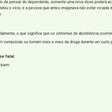
do de pensar do dependente, somente uma nova dose poderá ac
solidou o vício, e a pessoa que antes imaginava não estar viciad
.
damente, o que significa que os sintomas de abstinência ocorre
em compulsão ou tomam mais e mais da droga durante um curto p
e fatal.
cluem: