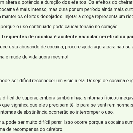
ltera a potência e duração dos efeitos. Os efeitos do cheirar
ocaína é mais intenso, mas dura por um período ainda mais curto
 manter os efeitos desejados. Injetar a droga representa um ris
 porque o uso continuado pode causar tensão no coração.
requentes de cocaína é acidente vascular cerebral ou par
ece está abusando de cocaína, procure ajuda agora para não se 
aína e mude de vida agora mesmo!
pode ser difícil reconhecer um vício a ela. Desejo de cocaína 
s difícil de superar, embora também haja sintomas físicos inegá
 que significa que eles precisam tê-lo para se sentirem normai
intomas de abstinência ocorrerão ao interromper o uso.
, pode ser muito difícil parar. Isso ocorre porque a cocaína a
ema de recompensa do cérebro.