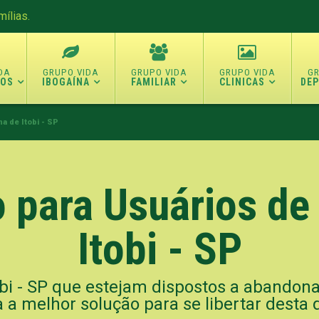
ílias.
TOS
IBOGAÍNA
FAMILIAR
CLINICAS
DE
a de Itobi - SP
 para Usuários de
Itobi - SP
obi - SP que estejam dispostos a abandona
a a melhor solução para se libertar desta