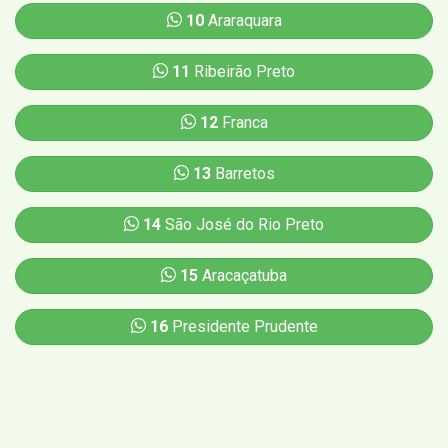
10
Araraquara
11
Ribeirão Preto
12
Franca
13
Barretos
14
São José do Rio Preto
15
Aracaçatuba
16
Presidente Prudente