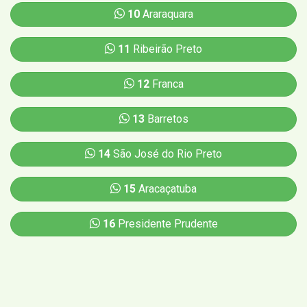
10
Araraquara
11
Ribeirão Preto
12
Franca
13
Barretos
14
São José do Rio Preto
15
Aracaçatuba
16
Presidente Prudente