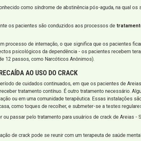
conhecido como síndrome de abstinência pós-aguda, na qual os
mente os pacientes são conduzidos aos processos de
tratament
m processo de internação, o que significa que os pacientes fic
ectos psicológicos da dependência - os pacientes recebem terap
e 12 passos, como Narcóticos Anônimos).
RECAÍDA AO USO DO CRACK
eríodo de cuidados continuados, em que os pacientes de Areias 
a receber tratamento contínuo. É outro tratamento necessário. Al
ação ou em uma comunidade terapêutica. Essas instalações são
asa, como toques de recolher, e submeter-se a testes regulares
ou passar pelo tratamento para usuários de crack de Areias - 
ração de crack pode se reunir com um terapeuta de saúde ment