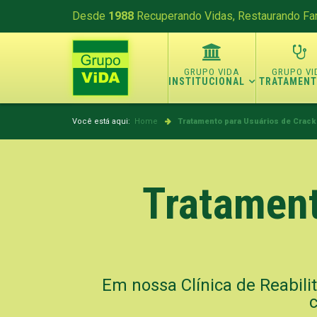
Desde
1988
Recuperando Vidas, Restaurando Fam
INSTITUCIONAL
TRATAMEN
Você está aqui:
Home
Tratamento para Usuários de Crack 
Tratament
Em nossa Clínica de Reabilit
c