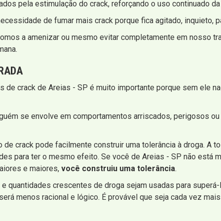
dos pela estimulação do crack, reforçando o uso continuado da
necessidade de fumar mais crack porque fica agitado, inquieto, p
pomos a amenizar ou mesmo evitar completamente em nosso trat
mana.
IRADA
s de crack de Areias - SP é muito importante porque sem ele na
lguém se envolve em comportamentos arriscados, perigosos ou 
e crack pode facilmente construir uma tolerância à droga. A to
des para ter o mesmo efeito. Se você de Areias - SP não está 
aiores e maiores,
você construiu uma tolerância
.
 e quantidades crescentes de droga sejam usadas para superá-l
erá menos racional e lógico. É provável que seja cada vez mais