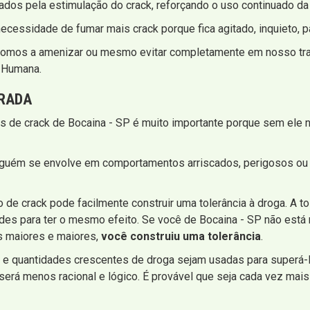
dos pela estimulação do crack, reforçando o uso continuado da
necessidade de fumar mais crack porque fica agitado, inquieto, p
pomos a amenizar ou mesmo evitar completamente em nosso trat
o Humana.
IRADA
os de crack de Bocaina - SP é muito importante porque sem ele n
lguém se envolve em comportamentos arriscados, perigosos ou 
e crack pode facilmente construir uma tolerância à droga. A to
des para ter o mesmo efeito. Se você de Bocaina - SP não está
s maiores e maiores,
você construiu uma tolerância
.
 e quantidades crescentes de droga sejam usadas para superá-l
erá menos racional e lógico. É provável que seja cada vez mais