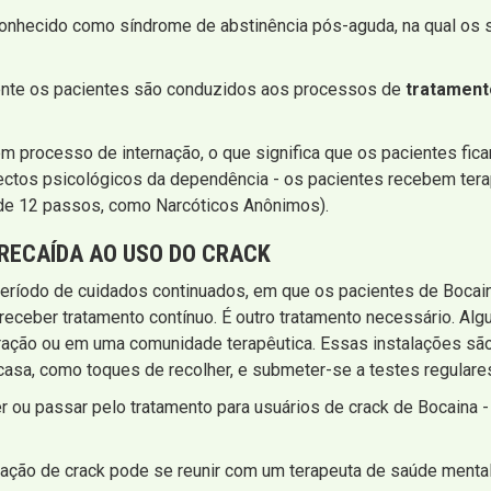
conhecido como síndrome de abstinência pós-aguda, na qual os
mente os pacientes são conduzidos aos processos de
tratament
m processo de internação, o que significa que os pacientes fic
ectos psicológicos da dependência - os pacientes recebem terap
e 12 passos, como Narcóticos Anônimos).
RECAÍDA AO USO DO CRACK
eríodo de cuidados continuados, em que os pacientes de Bocain
a receber tratamento contínuo. É outro tratamento necessário. Al
ação ou em uma comunidade terapêutica. Essas instalações são
asa, como toques de recolher, e submeter-se a testes regulares
 ou passar pelo tratamento para usuários de crack de Bocaina 
ração de crack pode se reunir com um terapeuta de saúde ment