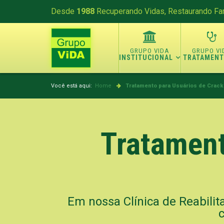
Desde
1988
Recuperando Vidas, Restaurando Fam
INSTITUCIONAL
TRATAMEN
Você está aqui:
Home
Tratamento para Usuários de Crack
Tratament
Em nossa Clínica de Reabilit
c