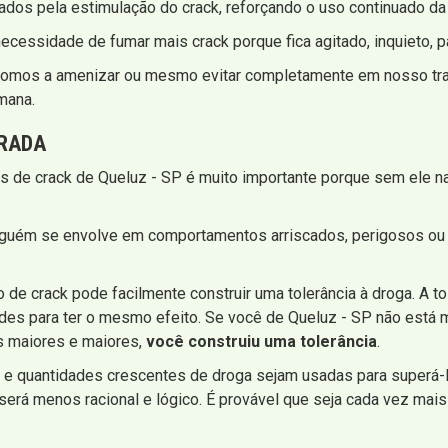
dos pela estimulação do crack, reforçando o uso continuado da
necessidade de fumar mais crack porque fica agitado, inquieto, p
pomos a amenizar ou mesmo evitar completamente em nosso trat
mana.
IRADA
os de crack de Queluz - SP é muito importante porque sem ele n
lguém se envolve em comportamentos arriscados, perigosos ou 
e crack pode facilmente construir uma tolerância à droga. A to
ades para ter o mesmo efeito. Se você de Queluz - SP não está
s maiores e maiores,
você construiu uma tolerância
.
 e quantidades crescentes de droga sejam usadas para superá-l
erá menos racional e lógico. É provável que seja cada vez mais