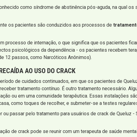
conhecido como síndrome de abstinência pós-aguda, na qual os
mente os pacientes são conduzidos aos processos de
tratament
m processo de internação, o que significa que os pacientes fic
ectos psicológicos da dependência - os pacientes recebem terap
e 12 passos, como Narcóticos Anônimos).
RECAÍDA AO USO DO CRACK
eríodo de cuidados continuados, em que os pacientes de Queluz
a receber tratamento contínuo. É outro tratamento necessário. Al
ação ou em uma comunidade terapêutica. Essas instalações são
asa, como toques de recolher, e submeter-se a testes regulares
 ou passar pelo tratamento para usuários de crack de Queluz -
ração de crack pode se reunir com um terapeuta de saúde ment