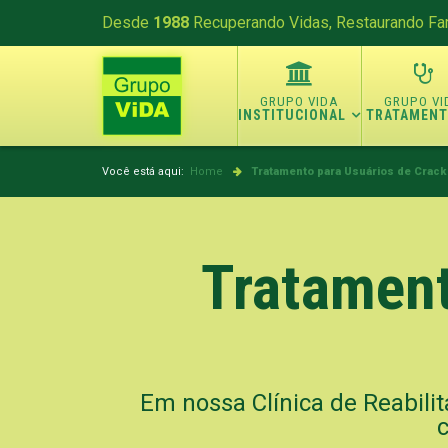
Desde
1988
Recuperando Vidas, Restaurando Fam
INSTITUCIONAL
TRATAMEN
Você está aqui:
Home
Tratamento para Usuários de Crack
Tratament
Em nossa Clínica de Reabilit
c