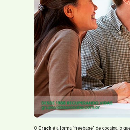
O
Crack
é a forma “freebase” de cocaína, o qu