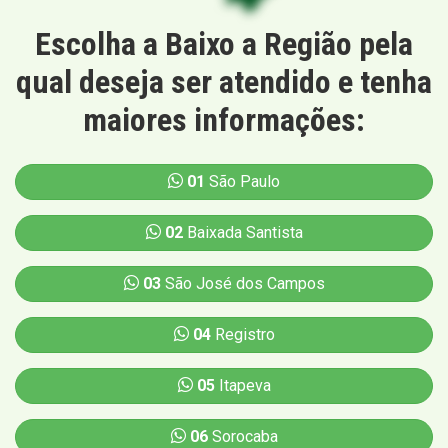
Escolha a Baixo a Região pela
qual deseja ser atendido e tenha
maiores informações:
01
São Paulo
02
Baixada Santista
03
São José dos Campos
04
Registro
05
Itapeva
06
Sorocaba