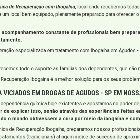
ínica de Recuperação com Ibogaína
, local onde recebemos todas
e um local bem equipado, plenamente preparado para oferecer o 
acompanhamento constante de profissionais bem preparad
atamento.
peração especializada em tratamento com Ibogaína em Agudos -
erecemos todo o suporte às famílias dos dependentes, que são
de Recuperação Ibogaína é a melhor solução para os seus probl
 VICIADOS EM DROGAS DE AGUDOS - SP EM NOSS
 dependência química hoje existentes e apostamos no poder de 
r de explicar isso, senão através das experiências feitas 
odo o mundo obtivessem a cura por meio da ibogaína e some
ínica de Recuperação Ibogaína, preparamos nossos profissiona
tratamentos (tradicionais) atingem índice de sucesso de aproxi