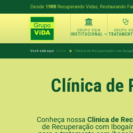
Desde
1988
Recuperando Vidas, Restaurando Fam
INSTITUCIONAL
TRATAMEN
Você está aqui:
Home
Clínica de Recuperação com Iboga
Clínica de
Conheça nossa
Clinica de Re
de Recuperação com Ibogaína