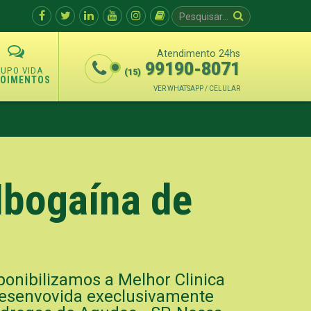
Atendimento 24hs
99190-8071
(15)
POIMENTOS
VER WHATSAPP / CELULAR
Ibogaína de
onibilizamos a Melhor Clinica
 desenvovida execlusivamente