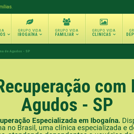
ílias.
TOS
IBOGAÍNA
FAMILIAR
CLINICAS
DE
ína de Agudos - SP
 Recuperação com 
Agudos - SP
cuperação Especializada em Ibogaína.
Disp
 no Brasil, uma clínica especializada e