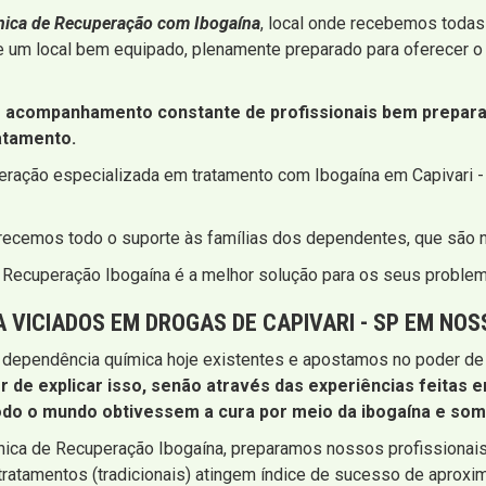
ínica de Recuperação com Ibogaína
, local onde recebemos todas
e um local bem equipado, plenamente preparado para oferecer o 
acompanhamento constante de profissionais bem preparad
atamento.
peração especializada em tratamento com Ibogaína em Capivari 
erecemos todo o suporte às famílias dos dependentes, que são
de Recuperação Ibogaína é a melhor solução para os seus probl
VICIADOS EM DROGAS DE CAPIVARI - SP EM NOS
 dependência química hoje existentes e apostamos no poder de 
r de explicar isso, senão através das experiências feitas 
odo o mundo obtivessem a cura por meio da ibogaína e some
ínica de Recuperação Ibogaína, preparamos nossos profissiona
tratamentos (tradicionais) atingem índice de sucesso de aproxi