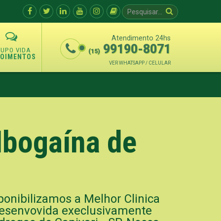
Atendimento 24hs
99190-8071
(15)
POIMENTOS
VER WHATSAPP / CELULAR
Ibogaína de
onibilizamos a Melhor Clinica
 desenvovida execlusivamente