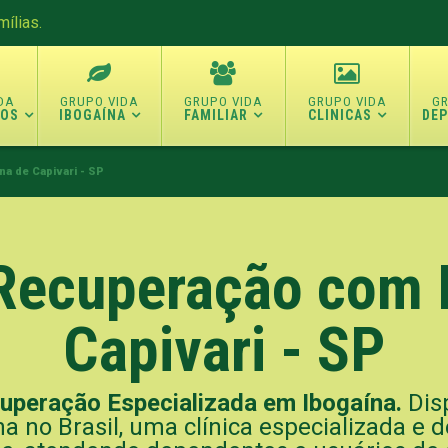
ílias.
TOS
IBOGAÍNA
FAMILIAR
CLINICAS
DE
na de Capivari - SP
 Recuperação com 
Capivari - SP
cuperação Especializada em Ibogaína.
Disp
 no Brasil, uma clínica especializada e