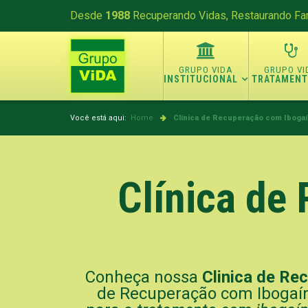
Desde
1988
Recuperando Vidas, Restaurando Fam
INSTITUCIONAL
TRATAMEN
Você está aqui:
Home
Clínica de Recuperação com Ibogaí
Clínica de
Conheça nossa
Clinica de Re
de Recuperação com Ibogaína