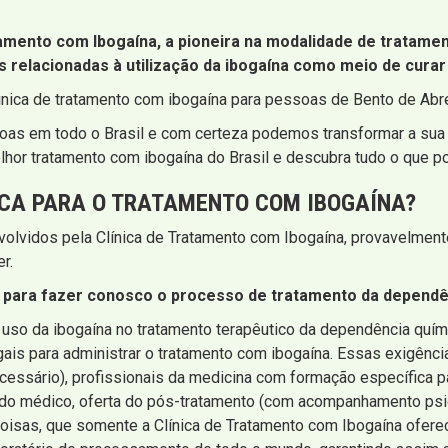
tamento com Ibogaína, a pioneira na modalidade de tratame
 relacionadas à utilização da ibogaína como meio de curar 
inica de tratamento com ibogaína para pessoas de Bento de Abr
oas em todo o Brasil e com certeza podemos transformar a sua
lhor tratamento com ibogaína do Brasil e descubra tudo o que 
ICA PARA O TRATAMENTO COM IBOGAÍNA?
volvidos pela Clínica de Tratamento com Ibogaína, provavelmen
r.
m para fazer conosco o processo de tratamento da dependê
o uso da ibogaína no tratamento terapêutico da dependência quím
is para administrar o tratamento com ibogaína. Essas exigência
cessário), profissionais da medicina com formação específica 
o do médico, oferta do pós-tratamento (com acompanhamento psiq
oisas, que somente a Clínica de Tratamento com Ibogaína ofere