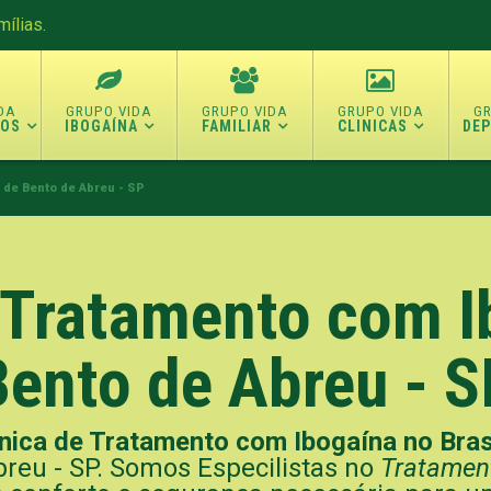
ílias.
TOS
IBOGAÍNA
FAMILIAR
CLINICAS
DE
 de Bento de Abreu - SP
e Tratamento com I
Bento de Abreu - S
nica de Tratamento com Ibogaína no Bras
breu - SP. Somos Especilistas no
Tratamen