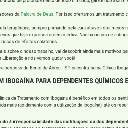
oratório de processamento de todo o mundo, garantindo assim a
cedores da
Palavra de Deus
. Por isso ofertamos um tratamento 
la terapêutica, sempre primando pela cura através dos meios na
nos que haja expressa ordem médica. Não há riscos de a iboga
 riscos de efeitos colaterais.
mais sobre o nosso trabalho, vai descobrir ainda mais motivos 
a Libertação e nós vamos ajudar você!
ara pessoas de Bento de Abreu - SP encontra-se na Clínica Iboga
M IBOGAÍNA PARA DEPENDENTES QUÍMICOS E
línica de Tratamento com Ibogaína é benéfico em todos os sent
ida mais rapidamente com a utilização da ibogaína), até os resu
ido à irresponsabilidade das instituições ou dos dependent