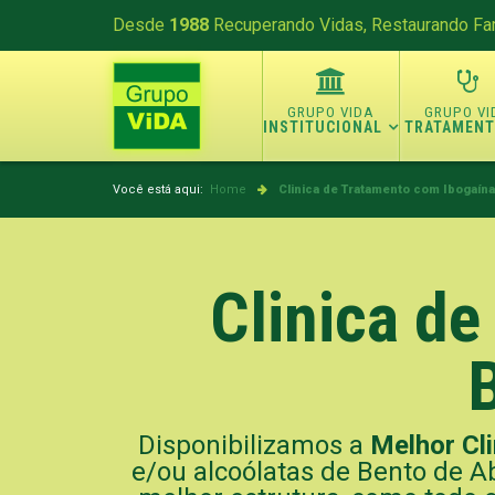
Desde
1988
Recuperando Vidas, Restaurando Fam
INSTITUCIONAL
TRATAMEN
Você está aqui:
Home
Clinica de Tratamento com Ibogaína
Clinica d
Disponibilizamos a
Melhor Cli
e/ou alcoólatas de Bento de A