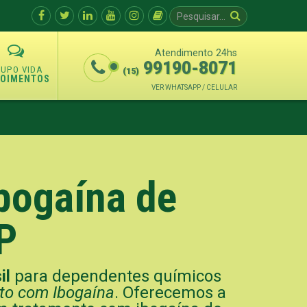
Atendimento 24hs
99190-8071
(15)
POIMENTOS
VER WHATSAPP / CELULAR
bogaína de
P
il
para dependentes químicos
to com Ibogaína
. Oferecemos a