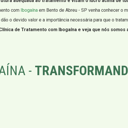
utura adequada ao tratamento e visam o lucro acima de tu
amento com
Ibogaína
em Bento de Abreu - SP venha conhecer o me
o dão o devido valor e a importância necessária para que o trata
Clínica de Tratamento com Ibogaína e veja que nós somos 
AÍNA -
TRANSFORMAND