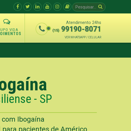
Atendimento 24hs
99190-8071
(15)
POIMENTOS
VER WHATSAPP / CELULAR
bogaína
liense - SP
o com Ibogaína
l para pacientes de Américo