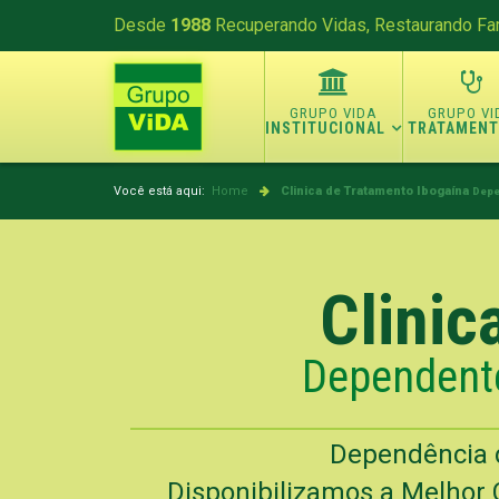
Desde
1988
Recuperando Vidas, Restaurando Fam
INSTITUCIONAL
TRATAMEN
Você está aqui:
Home
Clinica de Tratamento Ibogaína
Depe
Clinic
Dependente
Dependência d
Disponibilizamos a Melhor 