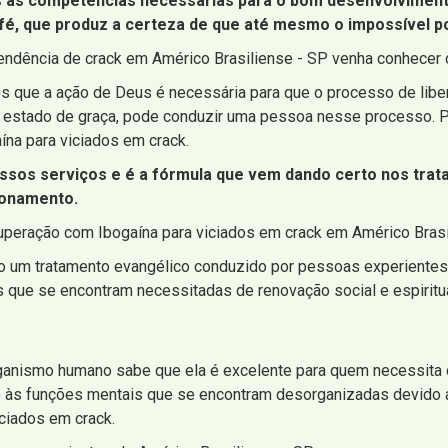
as as competências necessárias para o bom desenvolvimen
fé, que produz a certeza de que até mesmo o impossível po
ndência de crack em Américo Brasiliense - SP venha conhecer o
 que a ação de Deus é necessária para que o processo de liber
estado de graça, pode conduzir uma pessoa nesse processo. P
ína para viciados em crack.
ssos serviços e é a fórmula que vem dando certo nos trat
ionamento.
uperação com Ibogaína para viciados em crack em Américo Brasi
ião um tratamento evangélico conduzido por pessoas experiente
que se encontram necessitadas de renovação social e espiritua
ganismo humano sabe que ela é excelente para quem necessita d
io às funções mentais que se encontram desorganizadas devido 
ciados em crack.