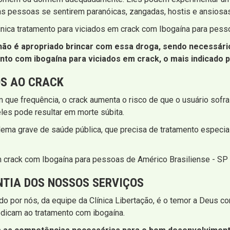
as pessoas se sentirem paranóicas, zangadas, hostis e ansiosa
inica tratamento para viciados em crack com Ibogaína para pess
ão é apropriado brincar com essa droga, sendo necessário 
ento com ibogaína para viciados em crack, o mais indicado 
S AO CRACK
 que frequência, o crack aumenta o risco de que o usuário sofra
deles pode resultar em morte súbita.
lema grave de saúde pública, que precisa de tratamento especial
em crack com Ibogaína para pessoas de Américo Brasiliense - SP
NTIA DOS NOSSOS SERVIÇOS
do por nós, da equipe da Clínica Libertação, é o temor a Deus
dicam ao tratamento com ibogaína.