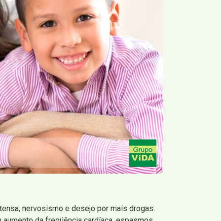
ntensa, nervosismo e desejo por mais drogas.
aumento da freqüência cardíaca, espasmos