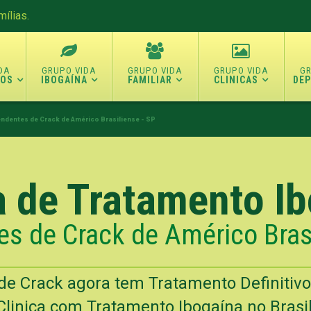
ílias.
TOS
IBOGAÍNA
FAMILIAR
CLINICAS
DE
ndentes de Crack de Américo Brasiliense - SP
a de Tratamento I
s de Crack de Américo Brasi
e Crack agora tem Tratamento Definitiv
Clinica com Tratamento Ibogaína no Brasi