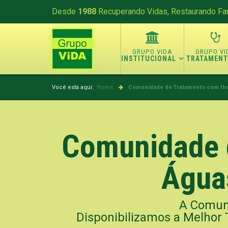
Desde
1988
Recuperando Vidas, Restaurando Fam
INSTITUCIONAL
TRATAMEN
Você está aqui:
Home
Comunidade de Tratamento com Ibo
Comunidade 
Água
A Comun
Disponibilizamos a Melhor 