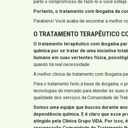
parte o compromisso de fazê-lo e você esteja i
Portanto, o tratamento com ibogaína da c
Parabéns! Você acaba de encontrar a melhor c
O TRATAMENTO TERAPÊUTICO CO
O tratamento terapêutico com ibogaína pa
química por se tratar de uma iniciativa tota
humano em suas vertentes física, psicológic
quando há real necessidade.
A melhor clinica de tratamento com Ibogaína p
Para o tratamento feito à base de ibogaína, o
tecnologias do mercado para atender às suas n
qualidade dos serviços da Comunidade de Trat
Somos uma equipe que buscou durante anos
dependência química. E é claro que esse p
atingido pela Clínica Grupo ViDA. Por isso,
recuperação Comunidade de Tratamento Ib