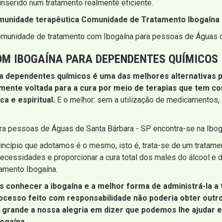
nserido num tratamento realmente eficiente.
omunidade terapêutica Comunidade de Tratamento Ibogaína 
omunidade de tratamento com Ibogaína para pessoas de Águas d
M IBOGAÍNA PARA DEPENDENTES QUÍMICOS
ra dependentes químicos é uma das melhores alternativas
lmente voltada para a cura por meio de terapias que tem com
a e espiritual.
E o melhor: sem a utilização de medicamentos, 
ara pessoas de Águas de Santa Bárbara - SP encontra-se na Ibog
 princípio que adotamos é o mesmo, isto é, trata-se de um trata
ecessidades e proporcionar a cura total dos males do álcool e 
amento Ibogaína.
 conhecer a ibogaína e a melhor forma de administrá-la a
rocesso feito com responsabilidade não poderia obter outr
 é grande a nossa alegria em dizer que podemos lhe ajudar e
ogaína.