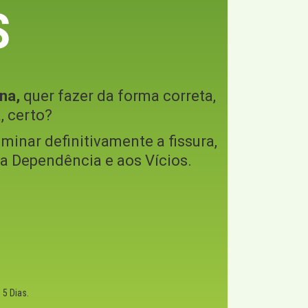
S
na,
quer fazer da forma correta,
, certo?
iminar definitivamente a fissura,
o a Dependência e aos Vícios.
5 Dias.