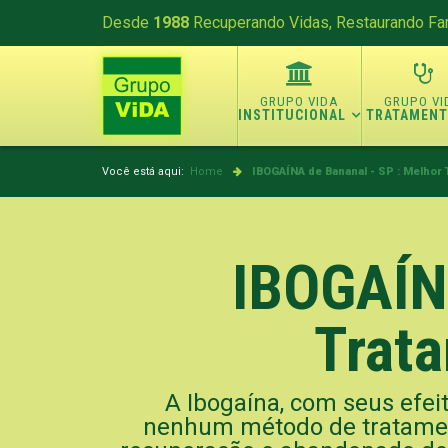
Desde
1988
Recuperando Vidas, Restaurando Fam
INSTITUCIONAL
TRATAMEN
Você está aqui:
Home
IBOGAÍNA de Bananal - SP : Melhor
IBOGAÍNA
Trata
A Ibogaína, com seus efeit
nenhum método de tratamen