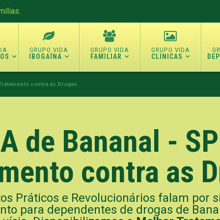
ílias.
TOS
IBOGAÍNA
FAMILIAR
CLINICAS
DE
 Tratamento contra as Drogas
 de Bananal - SP
mento contra as 
os Práticos e Revolucionários falam por s
to para dependentes de drogas de Banana