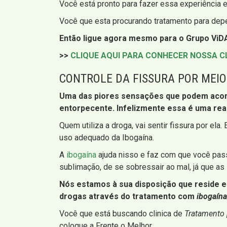
Você está pronto para fazer essa experiência e
Você que esta procurando tratamento para dep
Então ligue agora mesmo para o Grupo ViDA
>>
CLIQUE AQUI PARA CONHECER NOSSA C
CONTROLE DA FISSURA POR MEIO
Uma das piores sensações que podem acomete
entorpecente. Infelizmente essa é uma rea
Quem utiliza a droga, vai sentir fissura por el
uso adequado da Ibogaína.
A
ibogaína
ajuda nisso e faz com que você pass
sublimação, de se sobressair ao mal, já que as 
Nós estamos à sua disposição que reside em
drogas através do tratamento com
ibogaína
Você que está buscando clinica de
Tratamento
coloque a Frente o Melhor.