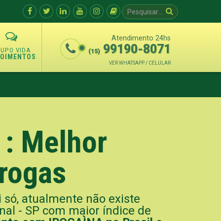
Atendimento 24hs
99190-8071
(15)
POIMENTOS
VER WHATSAPP / CELULAR
 : Melhor
Drogas
i só, atualmente não existe
l - SP com maior índice de