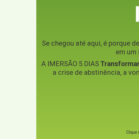
Se chegou até aqui, é porque de
em um l
A IMERSÃO 5 DIAS
Transforma
a crise de abstinência, a vo
Clique