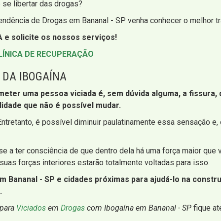
 se libertar das drogas?
endência de Drogas em Bananal - SP venha conhecer o melhor tr
 e solicite os nossos serviços!
LÍNICA DE RECUPERAÇÃO
 DA IBOGAÍNA
r uma pessoa viciada é, sem dúvida alguma, a fissura, que
lidade que não é possível mudar.
a. Entretanto, é possível diminuir paulatinamente essa sensação 
e a ter consciência de que dentro dela há uma força maior que
suas forças interiores estarão totalmente voltadas para isso.
 Bananal - SP e cidades próximas para ajudá-lo na construç
.
 para
Viciados
em
Drogas
com Ibogaína em Bananal - SP
fique at