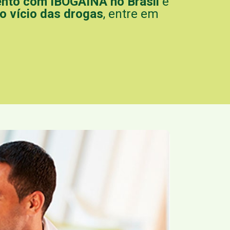
nto com IBOGAÌNA no Brasil
e
o vício das drogas
, entre em