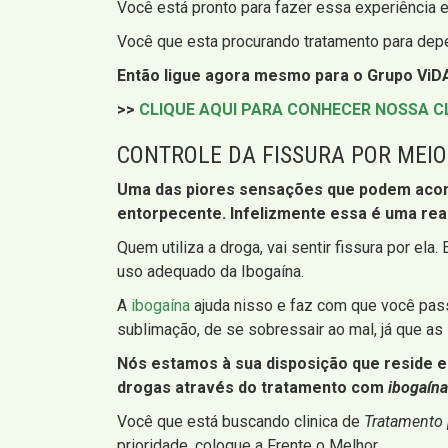
Você está pronto para fazer essa experiência e
Você que esta procurando tratamento para dep
Então ligue agora mesmo para o Grupo ViDA
>>
CLIQUE AQUI PARA CONHECER NOSSA C
CONTROLE DA FISSURA POR MEIO
Uma das piores sensações que podem acomete
entorpecente. Infelizmente essa é uma rea
Quem utiliza a droga, vai sentir fissura por el
uso adequado da Ibogaína.
A
ibogaína
ajuda nisso e faz com que você pass
sublimação, de se sobressair ao mal, já que as 
Nós estamos à sua disposição que reside em
drogas através do tratamento com
ibogaína
Você que está buscando clinica de
Tratamento
prioridade, coloque a Frente o Melhor.