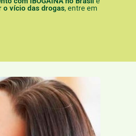
nto com IBOGAÌNA no Brasil
e
 o vício das drogas
, entre em