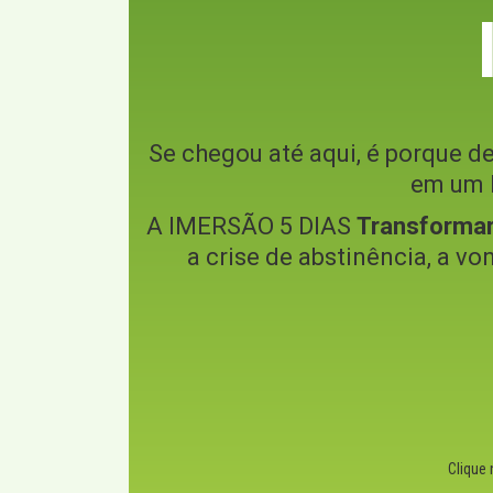
Se chegou até aqui, é porque de
em um l
A IMERSÃO 5 DIAS
Transforma
a crise de abstinência, a vo
Clique