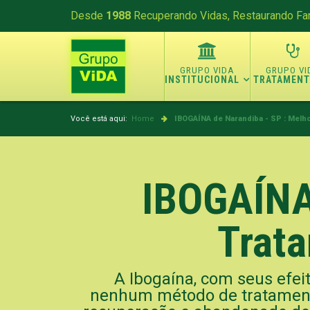
Desde
1988
Recuperando Vidas, Restaurando Fam
INSTITUCIONAL
TRATAMEN
Você está aqui:
Home
IBOGAÍNA de Narandiba - SP : Melh
IBOGAÍNA 
Trata
A Ibogaína, com seus efeit
nenhum método de tratament