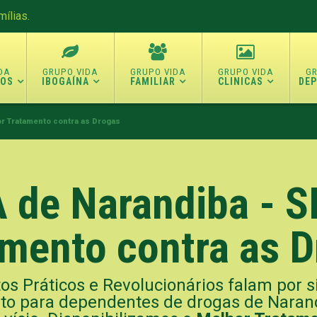
ílias.
TOS
IBOGAÍNA
FAMILIAR
CLINICAS
DE
or Tratamento contra as Drogas
de Narandiba - S
mento contra as 
os Práticos e Revolucionários falam por s
o para dependentes de drogas de Narandi