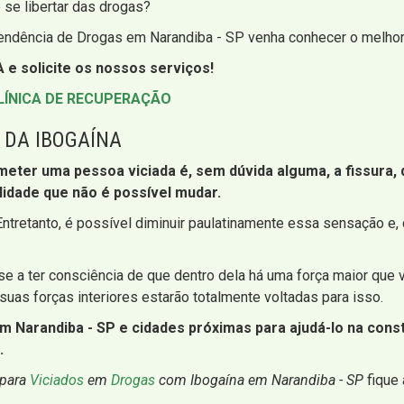
 se libertar das drogas?
endência de Drogas em Narandiba - SP venha conhecer o melhor 
 e solicite os nossos serviços!
LÍNICA DE RECUPERAÇÃO
 DA IBOGAÍNA
r uma pessoa viciada é, sem dúvida alguma, a fissura, que
lidade que não é possível mudar.
a. Entretanto, é possível diminuir paulatinamente essa sensação 
e a ter consciência de que dentro dela há uma força maior que
suas forças interiores estarão totalmente voltadas para isso.
 Narandiba - SP e cidades próximas para ajudá-lo na constr
.
 para
Viciados
em
Drogas
com Ibogaína em Narandiba - SP
fique 