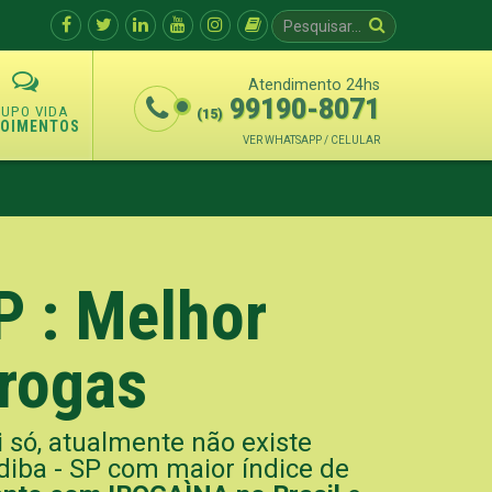
Atendimento 24hs
99190-8071
(15)
POIMENTOS
VER WHATSAPP / CELULAR
P : Melhor
Drogas
i só, atualmente não existe
ba - SP com maior índice de