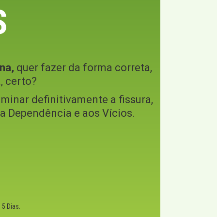
S
na,
quer fazer da forma correta,
, certo?
iminar definitivamente a fissura,
o a Dependência e aos Vícios.
5 Dias.