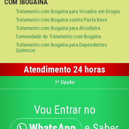
COM IBOGAÍNA
Tratamento com Ibogaína para Viciados em Drogas
Tratamento com Ibogaína contra Pasta Base
Tratamento com Ibogaína para Alcoólatra
Comunidade de Tratamento com Ibogaína
Tratamento com Ibogaína para Dependentes
Químicos
Atendimento 24 horas
1ª Opção
Vou Entrar no
WhatsApp
e Saber