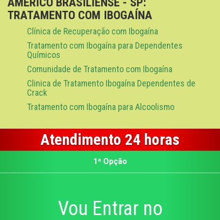
AMÉRICO BRASILIENSE - SP:
TRATAMENTO COM IBOGAÍNA
Clínica de Recuperação com Ibogaína
Tratamento com Ibogaína para Dependentes
Químicos
Comunidade de Tratamento com Ibogaína
Clinica de Tratamento Ibogaína Dependentes de
Crack
Tratamento com Ibogaína para Alcoolismo
Atendimento 24 horas
1ª Opção
Vou Entrar no