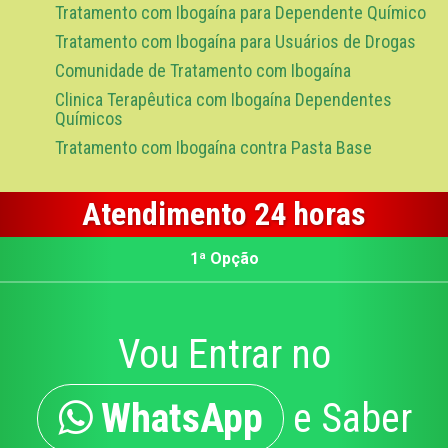
Tratamento com Ibogaína para Dependente Químico
Tratamento com Ibogaína para Usuários de Drogas
Comunidade de Tratamento com Ibogaína
Clinica Terapêutica com Ibogaína Dependentes
Químicos
Tratamento com Ibogaína contra Pasta Base
Atendimento 24 horas
1ª Opção
Vou Entrar no
WhatsApp
e Saber