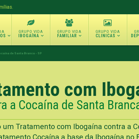
ílias.
TOS
IBOGAÍNA
FAMILIAR
CLINICAS
DE
ocaína de Santa Branca - SP
tamento com Ibog
ra a Cocaína de Santa Branca
 um Tratamento com Ibogaína contra a 
atamento Cocaína a base da Ibogaína no B