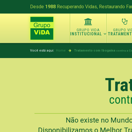
Desde
1988
Recuperando Vidas, Restaurando Fam
INSTITUCIONAL
TRATAMEN
Você está aqui:
Home
Tratamento com Ibogaína
contra a C
Tra
cont
Não existe no Mundo
Disponibilizamos o Melhor Tr