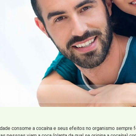
idade consome a cocaína e seus efeitos no organismo sempre f
 pessoas viam a coca (planta da qual se origina a cocaína) co