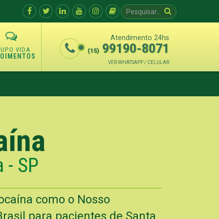
Atendimento 24hs
99190-8071
(15)
POIMENTOS
VER WHATSAPP / CELULAR
aína
 - SP
Cocaína como o Nosso
rasil para pacientes de Santa