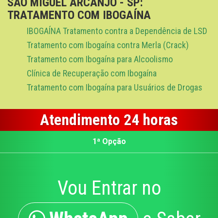
SÃO MIGUEL ARCANJO - SP:
TRATAMENTO COM IBOGAÍNA
IBOGAÍNA Tratamento contra a Dependência de LSD
Tratamento com Ibogaína contra Merla (Crack)
Tratamento com Ibogaína para Alcoolismo
Clínica de Recuperação com Ibogaína
Tratamento com Ibogaína para Usuários de Drogas
Atendimento 24 horas
1ª Opção
Vou Entrar no