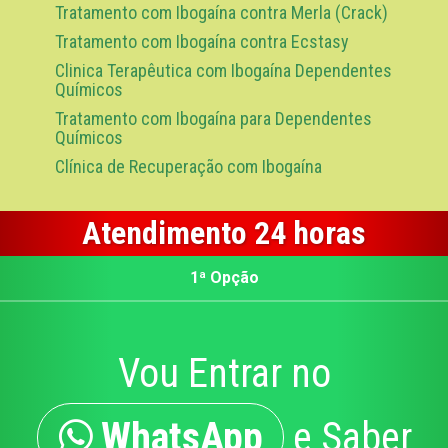
Tratamento com Ibogaína contra Merla (Crack)
Tratamento com Ibogaína contra Ecstasy
Clinica Terapêutica com Ibogaína Dependentes
Químicos
Tratamento com Ibogaína para Dependentes
Químicos
Clínica de Recuperação com Ibogaína
Atendimento 24 horas
1ª Opção
Vou Entrar no
WhatsApp
e Saber