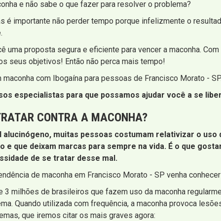
nha e não sabe o que fazer para resolver o problema?
Mas é importante não perder tempo porque infelizmente o resul
.
ocê uma proposta segura e eficiente para vencer a maconha. Com
r os seus objetivos! Então não perca mais tempo!
em maconha com Ibogaína para pessoas de Francisco Morato - SP
s especialistas para que possamos ajudar você a se liber
 TRATAR CONTRA A MACONHA?
l alucinógeno, muitas pessoas costumam relativizar o us
ão e que deixam marcas para sempre na vida. É o que gosta
sidade de se tratar desse mal.
endência de maconha em Francisco Morato - SP venha conhecer o
 de 3 milhões de brasileiros que fazem uso da maconha regular
ema. Quando utilizada com frequência, a maconha provoca lesõe
mas, que iremos citar os mais graves agora: