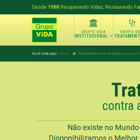
Desde
1988
Recuperando Vidas, Restaurando Fam
INSTITUCIONAL
TRATAMEN
Você está aqui:
Home
Tratamento com Ibogaína
contra a M
Tra
contra 
Não existe no Mundo
Disponibilizamos o Melhor