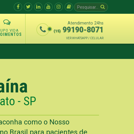
Atendimento 24hs
99190-8071
(15)
POIMENTOS
VER WHATSAPP / CELULAR
aína
ato - SP
Maconha como o Nosso
o Brasil para pacientes de