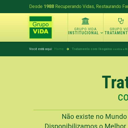
Desde
1988
Recuperando Vidas, Restaurando Fam
INSTITUCIONAL
TRATAMEN
Você está aqui:
Home
Tratamento com Ibogaína
contra a M
Tra
co
Não existe no Mundo
Disponibilizamos o Melhor