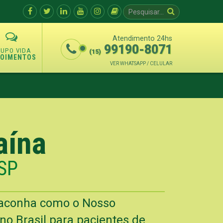
Atendimento 24hs
99190-8071
(15)
POIMENTOS
VER WHATSAPP / CELULAR
aína
 SP
Maconha como o Nosso
o Brasil para pacientes de