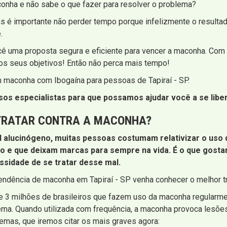
nha e não sabe o que fazer para resolver o problema?
Mas é importante não perder tempo porque infelizmente o resul
.
ocê uma proposta segura e eficiente para vencer a maconha. Com
r os seus objetivos! Então não perca mais tempo!
m maconha com Ibogaína para pessoas de Tapiraí - SP.
s especialistas para que possamos ajudar você a se liber
 TRATAR CONTRA A MACONHA?
l alucinógeno, muitas pessoas costumam relativizar o us
ão e que deixam marcas para sempre na vida. É o que gosta
sidade de se tratar desse mal.
ndência de maconha em Tapiraí - SP venha conhecer o melhor tr
 de 3 milhões de brasileiros que fazem uso da maconha regular
ema. Quando utilizada com frequência, a maconha provoca lesõe
mas, que iremos citar os mais graves agora: