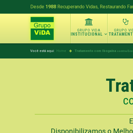
Desde
1988
Recuperando Vidas, Restaurando Fam
INSTITUCIONAL
TRATAMEN
Você está aqui:
Home
Tratamento com Ibogaína
contra Ecs
Tra
co
E
Disponibilizamos o Melho