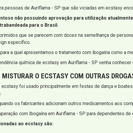
ara pessoas de Auriflama - SP que são viciadas em ecstasy enco
ntoso não possuindo aprovação para utilização atualmente
trabandeada para o Brasil.
primidos que se parecem com doces na semelhança de persona
ign específico.
ara a qual apresentamos o tratamento com ibogaína como a melh
ndência química de ecstasy em Auriflama - SP venha conhecer o
DE MISTURAR O ECSTASY COM OUTRAS DROGA
 ecstasy foi usado principalmente em festas de dança e boates
.
uando os fabricantes adicionam outros medicamentos aos compr
cuperação com Ibogaína em Auriflama - SP para dependentes de 
onadas ao ecstasy são: