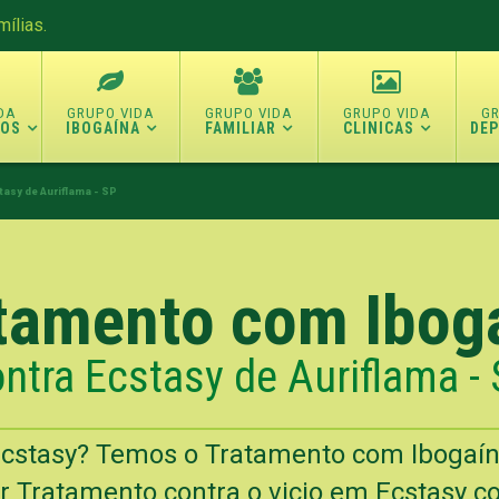
ílias.
TOS
IBOGAÍNA
FAMILIAR
CLINICAS
DE
tasy de Auriflama - SP
tamento com Ibog
ntra Ecstasy de Auriflama -
cstasy? Temos o Tratamento com Ibogaí
r Tratamento contra o vicio em Ecstasy co