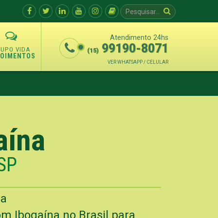
Atendimento 24hs
99190-8071
(15)
POIMENTOS
VER WHATSAPP / CELULAR
aína
 SP
na
m Ibogaína no Brasil para