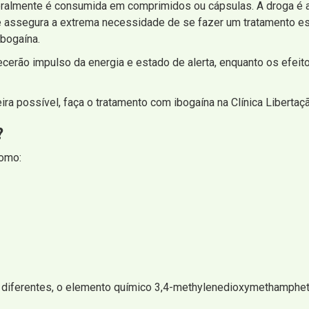
eralmente é consumida em comprimidos ou cápsulas. A droga é al
e assegura a extrema necessidade de se fazer um tratamento esp
Ibogaína.
cerão impulso da energia e estado de alerta, enquanto os efei
ira possível, faça o tratamento com ibogaína na Clínica Libertaç
?
como:
 diferentes, o elemento químico 3,4-methylenedioxymethamph