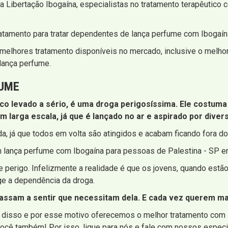
 Libertação Ibogaína, especialistas no tratamento terapêutico c
atamento para tratar dependentes de lança perfume com Ibogaín
elhores tratamento disponíveis no mercado, inclusive o melhor 
lança perfume.
FUME
 levado a sério, é uma droga perigosíssima. Ele costuma 
em larga escala, já que é lançado no ar e aspirado por dive
da, já que todos em volta são atingidos e acabam ficando fora do
em lança perfume com Ibogaína para pessoas de Palestina - SP e
perigo. Infelizmente a realidade é que os jovens, quando estão 
ge a dependência da droga.
passam a sentir que necessitam dela. E cada vez querem mai
ia disso e por esse motivo oferecemos o melhor tratamento com 
ocê também! Por isso, ligue para nós e fale com nossos especi