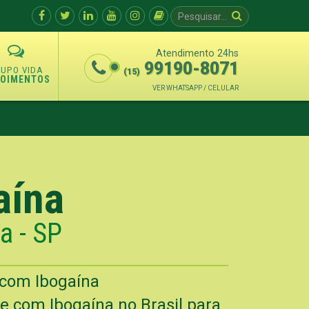
Atendimento 24hs
99190-8071
(15)
POIMENTOS
VER WHATSAPP / CELULAR
aína
a - SP
 com Ibogaína
e com Ibogaína no Brasil para