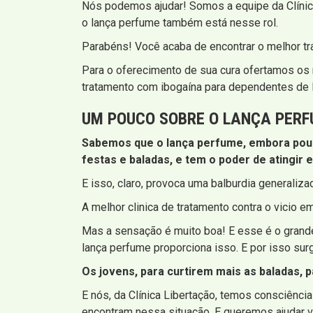
Nós podemos ajudar! Somos a equipe da Clínica
o lança perfume também está nesse rol.
Parabéns! Você acaba de encontrar o melhor tr
Para o oferecimento de sua cura ofertamos os m
tratamento com ibogaína para dependentes de 
UM POUCO SOBRE O LANÇA PER
Sabemos que o lança perfume, embora pouco
festas e baladas, e tem o poder de atingir 
E isso, claro, provoca uma balburdia generaliza
A melhor clinica de tratamento contra o vicio 
Mas a sensação é muito boa! E esse é o grande 
lança perfume proporciona isso. E por isso sur
Os jovens, para curtirem mais as baladas, 
E nós, da Clínica Libertação, temos consciênc
encontram nessa situação. E queremos ajudar v