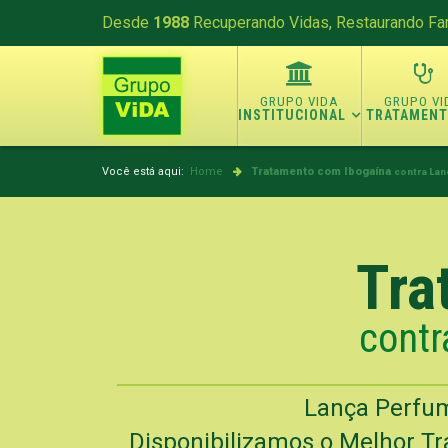
Desde
1988
Recuperando Vidas, Restaurando Fam
INSTITUCIONAL
TRATAMEN
Você está aqui:
Home
Tratamento com Ibogaína
contra Lan
Tra
contr
Lança Perfum
Disponibilizamos o Melhor Tr