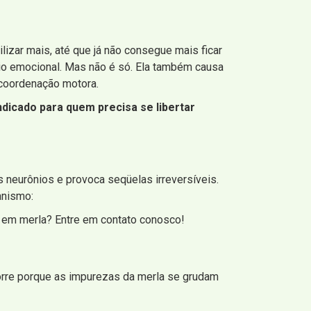
izar mais, até que já não consegue mais ficar
rio emocional. Mas não é só. Ela também causa
 coordenação motora.
dicado para quem precisa se libertar
s neurônios e provoca seqüelas irreversíveis.
anismo:
s em merla? Entre em contato conosco!
corre porque as impurezas da merla se grudam