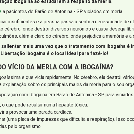
rtação Ibogaína ao estudarem a respeito da merla.
a
a pacientes de Barão de Antonina - SP viciados em merla
 insuficientes e a pessoa passa a sentir a necessidade de util
ao cérebro, onde destrói diversos neurônios e causa desequilíb
pulmões, além é claro do cérebro, onde prejudica a memória e a
alientar mais uma vez que o tratamento com ibogaína é in
ibertação Ibogaína é o local ideal para fazê-lo!
DO VÍCIO DA MERLA COM A IBOGAÍNA?
síssima e que vicia rapidamente. No cérebro, ela destrói vário
 explanação sobre os principais males da merla para o seu org
cuperação com Ibogaína em Barão de Antonina - SP para viciado
, o que pode resultar numa hepatite tóxica.
vir a provocar uma parada cardíaca.
r (uma placa de impurezas que dificulta a respiração). Isso o
das pelo organismo.