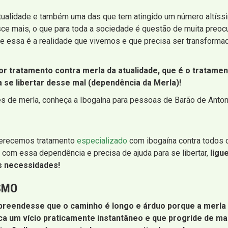
tualidade e também uma das que tem atingido um número altíss
e mais, o que para toda a sociedade é questão de muita preoc
nte essa é a realidade que vivemos e que precisa ser transform
hor tratamento contra merla da atualidade, que é o tratame
a se libertar desse mal (dependência da Merla)!
es de merla, conheça a Ibogaína para pessoas de Barão de Anton
oferecemos tratamento
especializado
com ibogaína contra todos o
o com essa dependência e precisa de ajuda para se libertar,
ligu
s necessidades!
SMO
endesse que o caminho é longo e árduo porque a merla não
 um vício praticamente instantâneo e que progride de mane