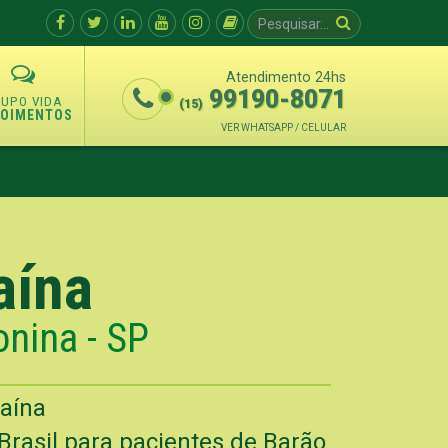
Atendimento 24hs
99190-8071
(15)
POIMENTOS
VER WHATSAPP / CELULAR
aína
onina - SP
aína
Brasil para pacientes de Barão