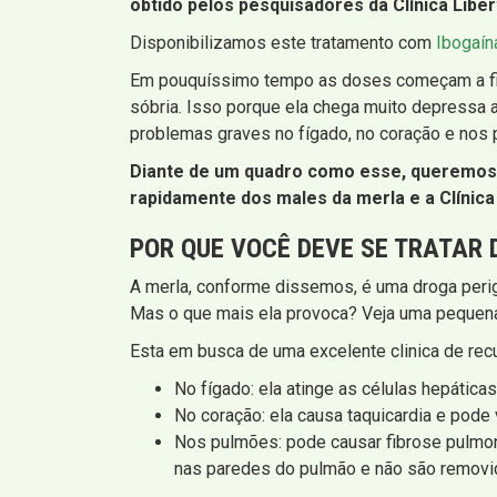
obtido pelos pesquisadores da Clínica Libe
Disponibilizamos este tratamento com
Ibogaín
Em pouquíssimo tempo as doses começam a ficar
sóbria. Isso porque ela chega muito depressa 
problemas graves no fígado, no coração e nos 
Diante de um quadro como esse, queremos s
rapidamente dos males da merla e a Clínica L
POR QUE VOCÊ DEVE SE TRATAR 
A merla, conforme dissemos, é uma droga perigo
Mas o que mais ela provoca? Veja uma pequena
Esta em busca de uma excelente clinica de re
No fígado: ela atinge as células hepáticas
No coração: ela causa taquicardia e pode 
Nos pulmões: pode causar fibrose pulmona
nas paredes do pulmão e não são removi