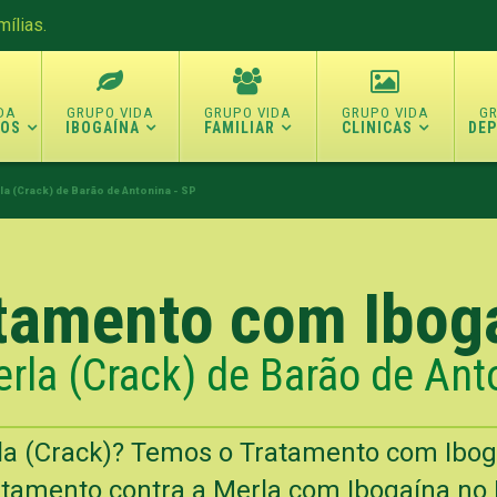
ílias.
TOS
IBOGAÍNA
FAMILIAR
CLINICAS
DE
la (Crack) de Barão de Antonina - SP
tamento com Ibog
rla (Crack) de Barão de Ant
la (Crack)? Temos o Tratamento com Ibog
tamento contra a Merla com Ibogaína no 