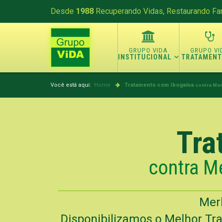
Desde
1988
Recuperando Vidas, Restaurando Fam
INSTITUCIONAL
TRATAMEN
Você está aqui:
Home
Tratamento com Ibogaína
contra Mer
Tra
contra Me
Mer
Disponibilizamos o Melhor Tra