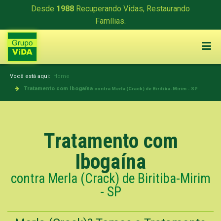
Desde
1988
Recuperando Vidas, Restaurando
Famílias.
Você está aqui:
Home
Tratamento com Ibogaína
contra Merla (Crack) de Biritiba-Mirim - SP
Tratamento com
Ibogaína
contra Merla (Crack) de Biritiba-Mirim
- SP