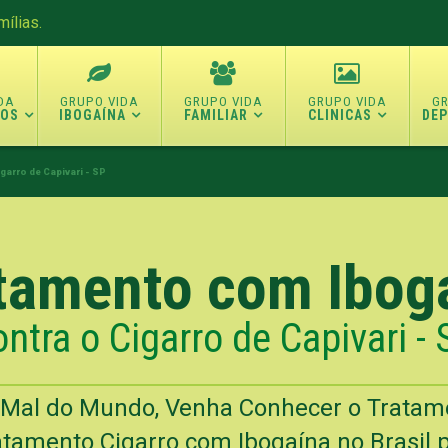
ílias.
TOS
IBOGAÍNA
FAMILIAR
CLINICAS
DE
garro de Capivari - SP
tamento com Ibog
ontra o Cigarro de Capivari - 
o Mal do Mundo, Venha Conhecer o Trata
tamento Cigarro com Ibogaína no Brasil p