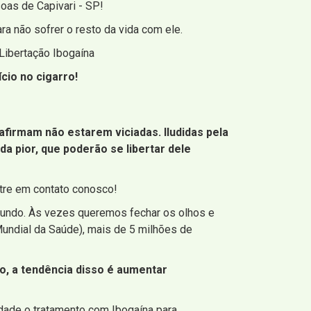
oas de Capivari - SP!
a não sofrer o resto da vida com ele.
 Libertação Ibogaína
cio no cigarro!
irmam não estarem viciadas. Iludidas pela
da pior, que poderão se libertar dele
ntre em contato conosco!
undo. Às vezes queremos fechar os olhos e
ndial da Saúde), mais de 5 milhões de
o, a tendência disso é aumentar
iedade o tratamento com Ibogaína para