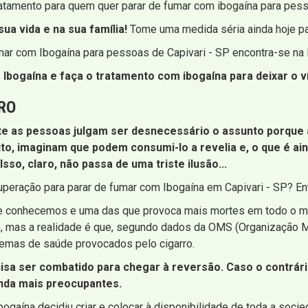
atamento para quem quer parar de fumar com ibogaína para pess
ua vida e na sua família!
Tome uma medida séria ainda hoje par
umar com Ibogaína para pessoas de Capivari - SP encontra-se na
Ibogaína e faça o tratamento com ibogaína para deixar o ví
RO
 as pessoas julgam ser desnecessário o assunto porque af
cito, imaginam que podem consumi-lo a revelia e, o que é ain
o, claro, não passa de uma triste ilusão...
uperação para parar de fumar com Ibogaína em Capivari - SP? E
ue conhecemos e uma das que provoca mais mortes em todo o m
 mas a realidade é que, segundo dados da OMS (Organização Mu
emas de saúde provocados pelo cigarro.
isa ser combatido para chegar à reversão. Caso o contrári
inda mais preocupantes.
bogaína decidiu criar e colocar à disponibilidade de toda a soc