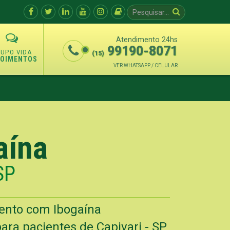
Atendimento 24hs
99190-8071
(15)
POIMENTOS
VER WHATSAPP / CELULAR
aína
SP
mento com Ibogaína
ara pacientes de Capivari - SP