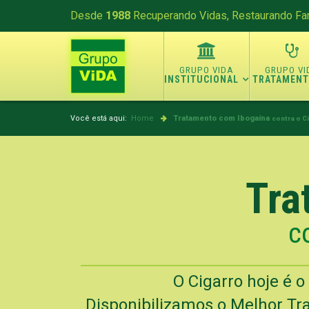
Desde
1988
Recuperando Vidas, Restaurando Fam
INSTITUCIONAL
TRATAMEN
Você está aqui:
Home
Tratamento com Ibogaína
contra o Ci
Tra
c
O Cigarro hoje é 
Disponibilizamos o Melhor Tra