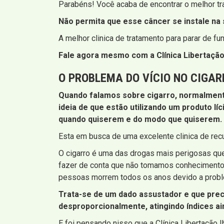
Parabéns! Você acaba de encontrar o melhor tr
Não permita que esse câncer se instale na s
A melhor clinica de tratamento para parar de f
Fale agora mesmo com a Clínica Libertação 
O PROBLEMA DO VÍCIO NO CIGAR
Quando falamos sobre cigarro, normalmente
ideia de que estão utilizando um produto lí
quando quiserem e do modo que quiserem. Iss
Esta em busca de uma excelente clinica de rec
O cigarro é uma das drogas mais perigosas q
fazer de conta que não tomamos conhecimento,
pessoas morrem todos os anos devido a probl
Trata-se de um dado assustador e que prec
desproporcionalmente, atingindo índices a
E foi pensando nisso que a Clínica Libertação I