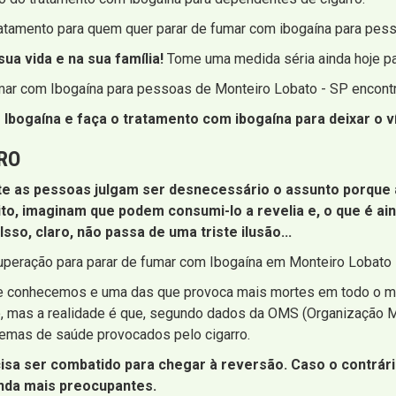
ratamento para quem quer parar de fumar com ibogaína para pes
ua vida e na sua família!
Tome uma medida séria ainda hoje par
fumar com Ibogaína para pessoas de Monteiro Lobato - SP encont
Ibogaína e faça o tratamento com ibogaína para deixar o ví
RO
 as pessoas julgam ser desnecessário o assunto porque af
cito, imaginam que podem consumi-lo a revelia e, o que é ain
o, claro, não passa de uma triste ilusão...
cuperação para parar de fumar com Ibogaína em Monteiro Lobato
ue conhecemos e uma das que provoca mais mortes em todo o m
 mas a realidade é que, segundo dados da OMS (Organização Mu
emas de saúde provocados pelo cigarro.
isa ser combatido para chegar à reversão. Caso o contrári
inda mais preocupantes.