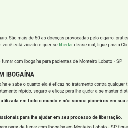
mais. São mais de 50 as doenças provocadas pelo cigarro, pratic
Se você está viciado e quer se
libertar
desse mal, ligue para a Clí
e fumar com Ibogaína para pacientes de Monteiro Lobato - SP
M IBOGAÍNA
ína e sabe o quanto ela é eficaz no tratamento contra qualquer t
amento rápido, seguro e eficaz para lhe ajudar a se manter dista
utilizada em todo o mundo e nós somos pioneiros em sua ad
ssionais para lhe ajudar em seu processo de libertação.
para parar de fumar com Ibogaína em Monteiro Lobato - SP fique