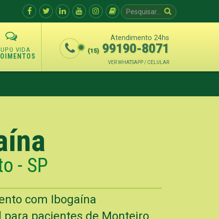
Atendimento 24hs
99190-8071
(15)
POIMENTOS
VER WHATSAPP / CELULAR
aína
to - SP
mento com Ibogaína
l para pacientes de Monteiro