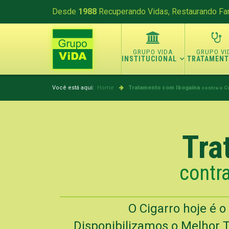
Desde
1988
Recuperando Vidas, Restaurando Fam
INSTITUCIONAL
TRATAMEN
Você está aqui:
Home
Tratamento com Ibogaína
contra o C
Tra
contra
O Cigarro hoje é 
Disponibilizamos o Melhor T