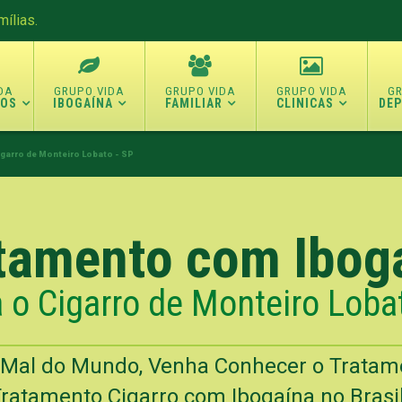
ílias.
TOS
IBOGAÍNA
FAMILIAR
CLINICAS
DE
igarro de Monteiro Lobato - SP
tamento com Ibog
 o Cigarro de Monteiro Loba
o Mal do Mundo, Venha Conhecer o Trata
ratamento Cigarro com Ibogaína no Brasi