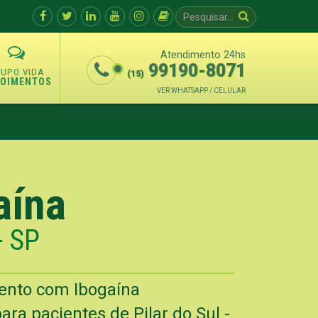
Atendimento 24hs
99190-8071
(15)
POIMENTOS
VER WHATSAPP / CELULAR
aína
- SP
mento com Ibogaína
ra pacientes de Pilar do Sul -