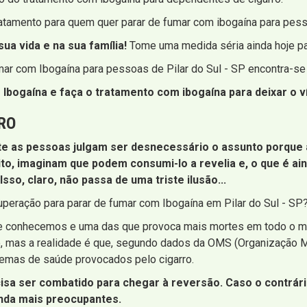
atamento para quem quer parar de fumar com ibogaína para pesso
ua vida e na sua família!
Tome uma medida séria ainda hoje par
umar com Ibogaína para pessoas de Pilar do Sul - SP encontra-se
Ibogaína e faça o tratamento com ibogaína para deixar o ví
RO
 as pessoas julgam ser desnecessário o assunto porque af
cito, imaginam que podem consumi-lo a revelia e, o que é ain
o, claro, não passa de uma triste ilusão...
uperação para parar de fumar com Ibogaína em Pilar do Sul - SP
ue conhecemos e uma das que provoca mais mortes em todo o m
 mas a realidade é que, segundo dados da OMS (Organização Mu
emas de saúde provocados pelo cigarro.
isa ser combatido para chegar à reversão. Caso o contrári
inda mais preocupantes.