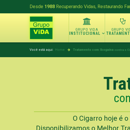
Desde
1988
Recuperando Vidas, Restaurando Fam
INSTITUCIONAL
TRATAMEN
Você está aqui:
Home
Tratamento com Ibogaína
contra o Ci
Tra
con
O Cigarro hoje é 
Disponibilizamos o Melhor Tra