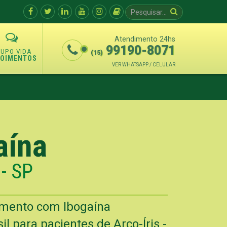
Atendimento 24hs
99190-8071
(15)
POIMENTOS
VER WHATSAPP / CELULAR
aína
 - SP
amento com Ibogaína
 para pacientes de Arco-Íris -