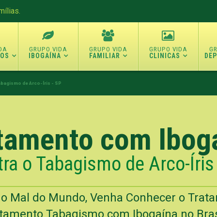
ílias.
TOS
IBOGAÍNA
FAMILIAR
CLINICAS
DE
abagismo de Arco-Íris - SP
tamento com Ibog
ra o Tabagismo de Arco-Íris
 o Mal do Mundo, Venha Conhecer o Trat
tamento Tabagismo com Ibogaína no Brasil