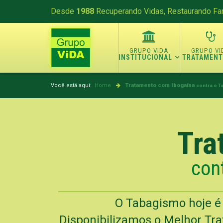
Desde
1988
Recuperando Vidas, Restaurando Fam
INSTITUCIONAL
TRATAMEN
Você está aqui:
Home
Tratamento com Ibogaína
contra o T
Tra
cont
O Tabagismo hoje é
Disponibilizamos o Melhor Tra