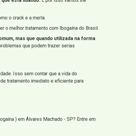
que está lidando.
E por isso vamos lhe
mo o crack e a merla.
 o melhor tratamento com Ibogaína do Brasil.
a comum, mas que quando utilizada na forma
 problemas que podem trazer serias
edade. Isso sem contar que a vida do
de tratamento imediato e eficiente para
bogaína ) em Álvares Machado - SP? Entre em