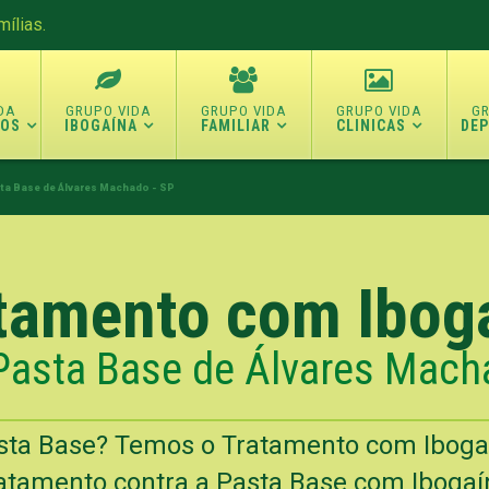
ílias.
TOS
IBOGAÍNA
FAMILIAR
CLINICAS
DE
ta Base de Álvares Machado - SP
tamento com Ibog
Pasta Base de Álvares Mach
sta Base? Temos o Tratamento com Iboga
atamento contra a Pasta Base com Ibogaín