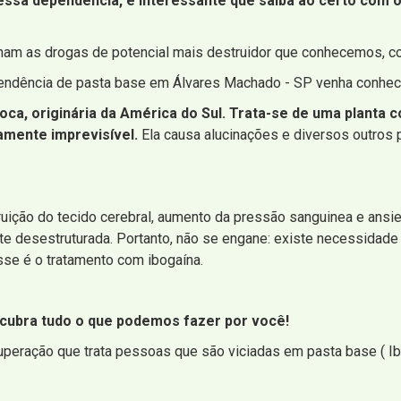
ssa dependência, é interessante que saiba ao certo com o 
ginam as drogas de potencial mais destruidor que conhecemos, co
endência de pasta base em Álvares Machado - SP venha conhecer
 coca, originária da América do Sul. Trata-se de uma plant
amente imprevisível.
Ela causa alucinações e diversos outros
struição do tecido cerebral, aumento da pressão sanguinea e ansi
e desestruturada. Portanto, não se engane: existe necessidade 
se é o tratamento com ibogaína.
scubra tudo o que podemos fazer por você!
uperação que trata pessoas que são viciadas em pasta base ( I