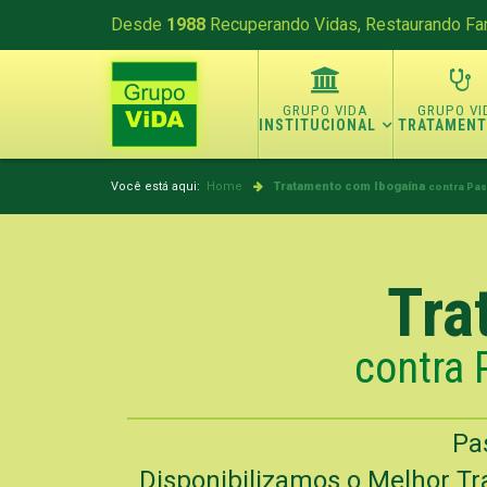
Desde
1988
Recuperando Vidas, Restaurando Fam
INSTITUCIONAL
TRATAMEN
Você está aqui:
Home
Tratamento com Ibogaína
contra Pas
Tra
contra 
Pa
Disponibilizamos o Melhor Tr