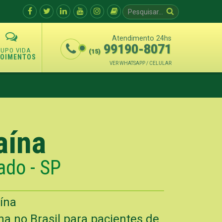
Atendimento 24hs
99190-8071
(15)
POIMENTOS
VER WHATSAPP / CELULAR
aína
ado - SP
ína
a no Brasil para pacientes de