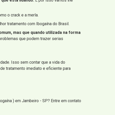
que está lidando.
E por isso vamos lhe
mo o crack e a merla.
or tratamento com Ibogaína do Brasil.
a comum, mas que quando utilizada na forma
 problemas que podem trazer serias
edade. Isso sem contar que a vida do
de tratamento imediato e eficiente para
bogaína ) em Jambeiro - SP? Entre em contato