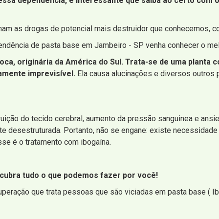
ssa dependência, é interessante que saiba ao certo com o 
ginam as drogas de potencial mais destruidor que conhecemos, co
endência de pasta base em Jambeiro - SP venha conhecer o melh
 coca, originária da América do Sul. Trata-se de uma plant
amente imprevisível.
Ela causa alucinações e diversos outros
struição do tecido cerebral, aumento da pressão sanguinea e ansi
e desestruturada. Portanto, não se engane: existe necessidade 
se é o tratamento com ibogaína.
scubra tudo o que podemos fazer por você!
uperação que trata pessoas que são viciadas em pasta base ( I