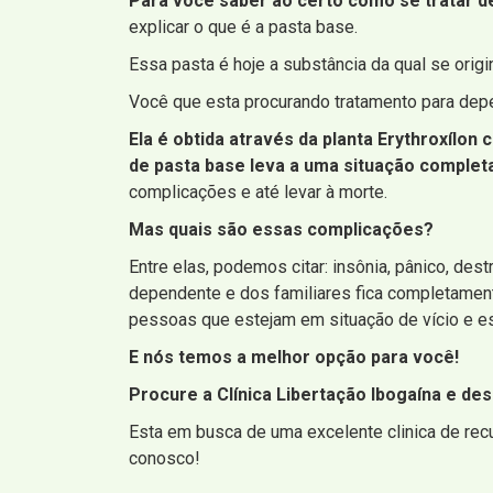
Para você saber ao certo como se tratar de
explicar o que é a pasta base.
Essa pasta é hoje a substância da qual se ori
Você que esta procurando tratamento para dep
Ela é obtida através da planta Erythroxílon
de pasta base leva a uma situação complet
complicações e até levar à morte.
Mas quais são essas complicações?
Entre elas, podemos citar: insônia, pânico, de
dependente e dos familiares fica completament
pessoas que estejam em situação de vício e es
E nós temos a melhor opção para você!
Procure a Clínica Libertação Ibogaína e de
Esta em busca de uma excelente clinica de rec
conosco!