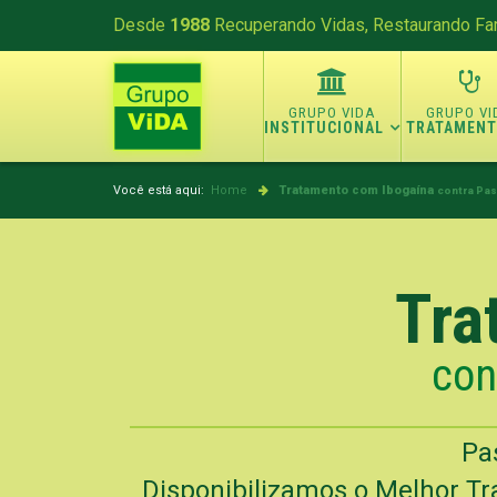
Desde
1988
Recuperando Vidas, Restaurando Fam
INSTITUCIONAL
TRATAMEN
Você está aqui:
Home
Tratamento com Ibogaína
contra Pas
Tra
con
Pa
Disponibilizamos o Melhor Tr