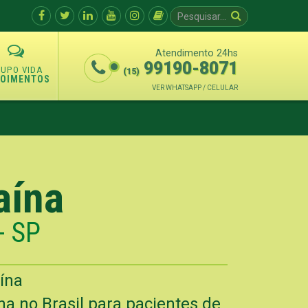
Atendimento 24hs
99190-8071
(15)
POIMENTOS
VER WHATSAPP / CELULAR
aína
- SP
ína
a no Brasil para pacientes de