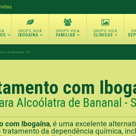
ílias.
TOS
IBOGAÍNA
FAMILIAR
CLINICAS
DE
latra de Bananal - SP
tamento com Ibog
ara Alcoólatra de Bananal - 
o com Ibogaína
, é uma excelente alternat
tratamento da dependência química, inclu