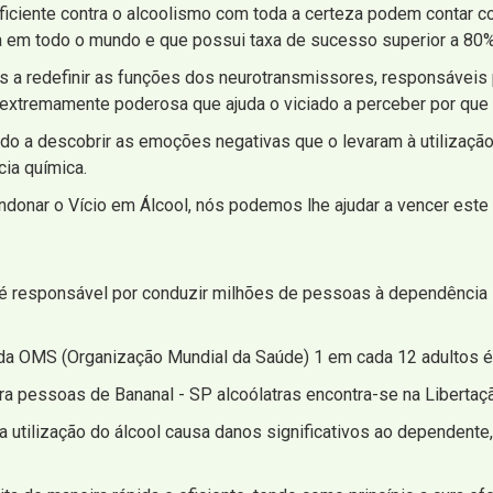
iente contra o alcoolismo com toda a certeza podem contar com 
a em todo o mundo e que possui taxa de sucesso superior a 80%
 a redefinir as funções dos neurotransmissores, responsáveis p
 extremamente poderosa que ajuda o viciado a perceber por que 
ado a descobrir as emoções negativas que o levaram à utilização d
ia química.
ndonar o Vício em Álcool, nós podemos lhe ajudar a vencer este 
l é responsável por conduzir milhões de pessoas à dependência i
a OMS (Organização Mundial da Saúde) 1 em cada 12 adultos é 
ra pessoas de Bananal - SP alcoólatras encontra-se na Libertaç
a utilização do álcool causa danos significativos ao dependente