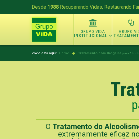
Desde
1988
Recuperando Vidas, Restaurando Fam
INSTITUCIONAL
TRATAMEN
Você está aqui:
Home
Tratamento com Ibogaína
para Alcoó
Tra
p
O
Tratamento do Alcoolism
extremamente eficaz no 