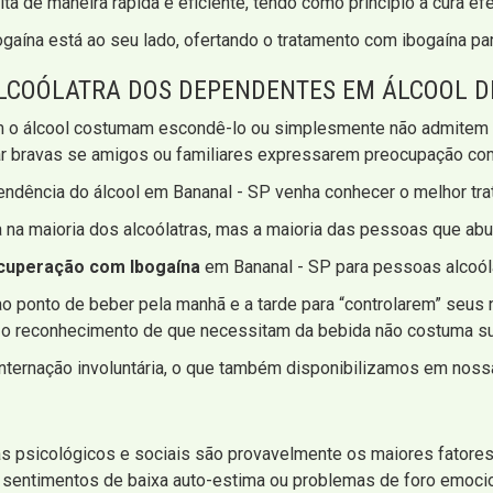
ta de maneira rápida e eficiente, tendo como princípio a cura efe
ogaína está ao seu lado, ofertando o tratamento com ibogaína par
ALCOÓLATRA DOS DEPENDENTES EM ÁLCOOL D
 o álcool costumam escondê-lo ou simplesmente não admitem q
 bravas se amigos ou familiares expressarem preocupação com
ndência do álcool em Bananal - SP venha conhecer o melhor tra
 na maioria dos alcoólatras, mas a maioria das pessoas que ab
ecuperação com Ibogaína
em Bananal - SP para pessoas alcoól
 ponto de beber pela manhã e a tarde para “controlarem” seus n
 o reconhecimento de que necessitam da bebida não costuma s
ernação involuntária, o que também disponibilizamos em nossa
s psicológicos e sociais são provavelmente os maiores fatores
r sentimentos de baixa auto-estima ou problemas de foro emoc