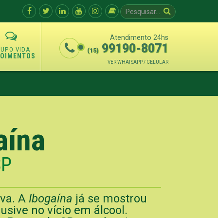
Atendimento 24hs
99190-8071
(15)
POIMENTOS
VER WHATSAPP / CELULAR
aína
SP
iva. A
Ibogaína
já se mostrou
sive no vício em álcool.