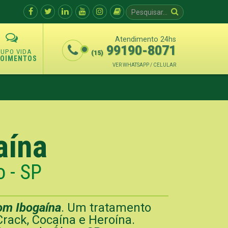
Atendimento 24hs
99190-8071
(15)
POIMENTOS
VER WHATSAPP / CELULAR
aína
 - SP
om Ibogaína
. Um tratamento
Crack, Cocaína e Heroína.