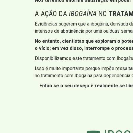
Nós teremos enorme satisfação em poder l
A AÇÃO DA
IBOGAÍNA
NO
TRATAM
Evidências sugerem que a ibogaína, derivada d
intensos de abstinência por uma ou duas seman
No entanto, cientistas que exploram o pot
o vício; em vez disso, interrompe o proces
Disponibilizamos este tratamento com Ibogaín
Isso é muito importante porque impõe ressaltar
no tratamento com Ibogaína para dependência qu
Então se o seu desejo é realmente se li