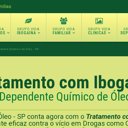
ílias.
TOS
IBOGAÍNA
FAMILIAR
CLINICAS
DE
dente Químico de Óleo - SP
tamento com Ibog
 Dependente Químico de Óleo
leo - SP conta agora com o
Tratamento c
te eficaz contra o vício em Drogas como 