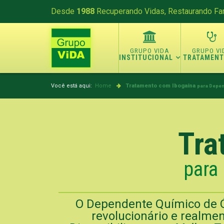
Desde
1988
Recuperando Vidas, Restaurando Fam
INSTITUCIONAL
TRATAMEN
Você está aqui:
Home
Tratamento com Ibogaína
para Depen
Tra
para
O Dependente Químico de Ó
revolucionário e realmen