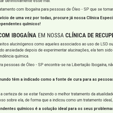
tar definitivamente esse mal.
ratamento com Ibogaína para pessoas de Óleo - SP que se torn
vício de uma vez por todas, procure já nossa
Clínica Espec
ependentes químicos!
COM IBOGAÍNA
EM NOSSA
CLÍNICA DE RECU
feitos alucinógenos como aqueles associados ao uso de LSD ou p
luindo ansiedade depois de experimentar alucinações, ela tem si
ndência química.
ara pessoas de Óleo - SP encontra-se na Libertação Ibogaína, n
o mundo têm a indicado como a fonte de cura para as pesso
r a certeza de se estar fazendo o melhor tratamento da atualidad
o sobre ela, de forma que a indicou como um tratamento ideal,
ndentes químicos é a solução ideal para os seus problemas