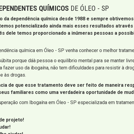
EPENDENTES QUÍMICOS
DE ÓLEO - SP
to da dependência química desde 1988 e sempre obtivemos
 temos potencializado ainda mais esses resultados atravé
és dele temos proporcionado a inúmeras pessoas a possibi
ndência química em Óleo - SP venha conhecer o melhor tratamen
ita porque dáà pessoa o equilíbrio mental para se manter livre
fazer uso da ibogaína, não tem dificuldades para resistir à dro
 e às drogas.
ncia de que esse tratamento deve ser feito de maneira res
eus familiares como uma verdadeira oportunidade de mudar 
cuperação com Ibogaína em Óleo - SP especializada em tratame
e projeto!
udar!