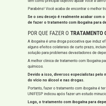
tem como principal objetivo ajudar você a derro
Parabéns! Você acaba de encontrar o melhor t
Se o seu desejo é realmente acabar com o 
de fazer o tratamento com ibogaína para d
POR QUE FAZER O
TRATAMENTO 
A ibogaína é uma droga psicoativa que induz e
alguns efeitos colaterais de curto prazo, inc
solução para problemas devastadores de depe
A melhor clinica de tratamento com Ibogaína p
químicos.
Devido a isso, diversos especialistas pel
do vício no álcool e nas drogas.
Portanto, fazer o tratamento com ibogaína é te
UNIFESP indicou após fazer um estudo minucios
Logo, o tratamento com ibogaína para depe