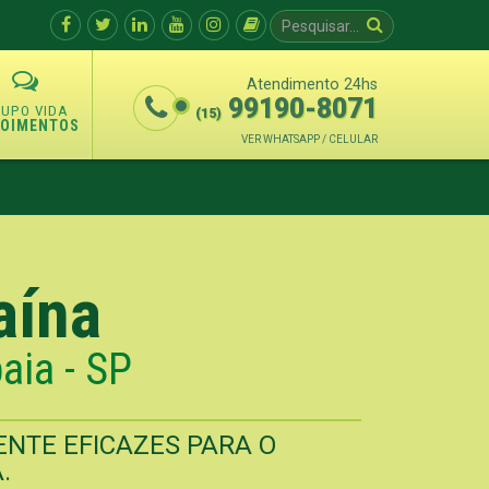
Atendimento 24hs
99190-8071
(15)
POIMENTOS
VER WHATSAPP / CELULAR
aína
aia - SP
NTE EFICAZES PARA O
.