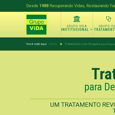
Desde
1988
Recuperando Vidas, Restaurando Fam
INSTITUCIONAL
TRATAMEN
Você está aqui:
Home
Tratamento com Ibogaína
para Depen
Tra
para De
UM TRATAMENTO REVO