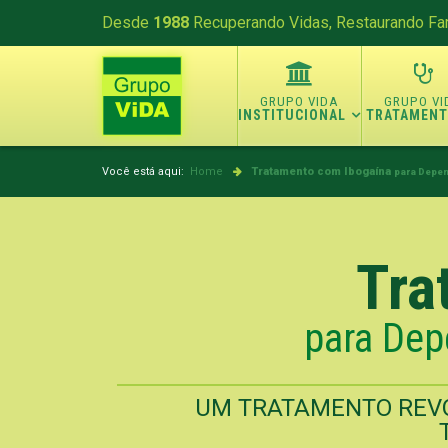
Desde
1988
Recuperando Vidas, Restaurando Fam
INSTITUCIONAL
TRATAMEN
Você está aqui:
Home
Tratamento com Ibogaína
para Depe
Tra
para Dep
UM TRATAMENTO REVO