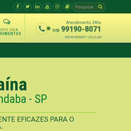
Atendimento 24hs
99190-8071
(15)
POIMENTOS
VER WHATSAPP / CELULAR
aína
ndaba - SP
NTE EFICAZES PARA O
.