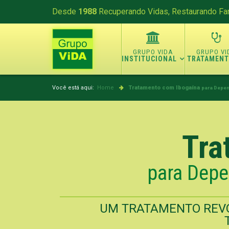
Desde
1988
Recuperando Vidas, Restaurando Fam
INSTITUCIONAL
TRATAMEN
Você está aqui:
Home
Tratamento com Ibogaína
para Depen
Tra
para Depe
UM TRATAMENTO REVO