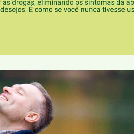
 as drogas, eliminando os sintomas da a
s desejos. É como se você nunca tivesse us