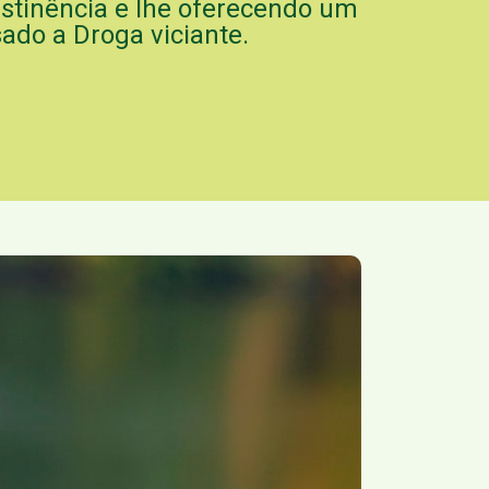
bstinência e lhe oferecendo um
ado a Droga viciante.