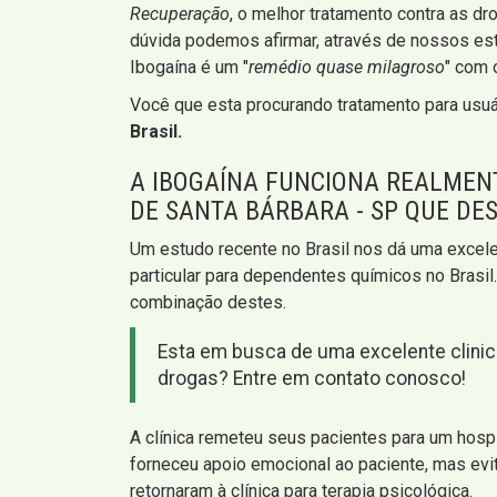
Recuperação
, o melhor tratamento contra as dr
dúvida podemos afirmar, através de nossos est
Ibogaína é um "
remédio quase milagroso
" com 
Você que esta procurando tratamento para usu
Brasil.
A IBOGAÍNA FUNCIONA REALMEN
DE SANTA BÁRBARA - SP QUE DE
Um estudo recente no Brasil nos dá uma excelen
particular para dependentes químicos no Brasil. 
combinação destes.
Esta em busca de uma excelente clinic
drogas? Entre em contato conosco!
A clínica remeteu seus pacientes para um hosp
forneceu apoio emocional ao paciente, mas evi
retornaram à clínica para terapia psicológica.