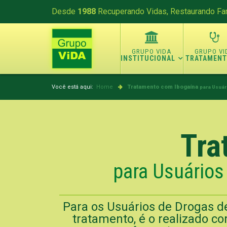
Desde
1988
Recuperando Vidas, Restaurando Fam
INSTITUCIONAL
TRATAMEN
Você está aqui:
Home
Tratamento com Ibogaína
para Usuár
Tra
para Usuários
Para os Usuários de Drogas d
tratamento, é o realizado c