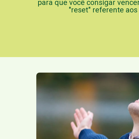
para que você consigar vencer
"reset" referente ao