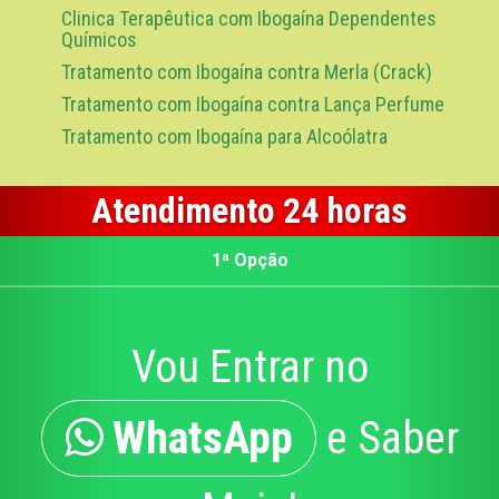
Clinica Terapêutica com Ibogaína Dependentes
Químicos
Tratamento com Ibogaína contra Merla (Crack)
Tratamento com Ibogaína contra Lança Perfume
Tratamento com Ibogaína para Alcoólatra
Atendimento 24 horas
1ª Opção
Vou Entrar no
WhatsApp
e Saber