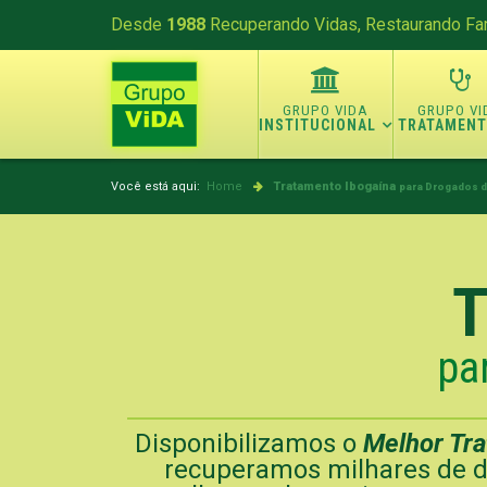
Desde
1988
Recuperando Vidas, Restaurando Fam
INSTITUCIONAL
TRATAMEN
Você está aqui:
Home
Tratamento Ibogaína
para Drogados d
T
pa
Disponibilizamos o
Melhor Tr
recuperamos milhares de d