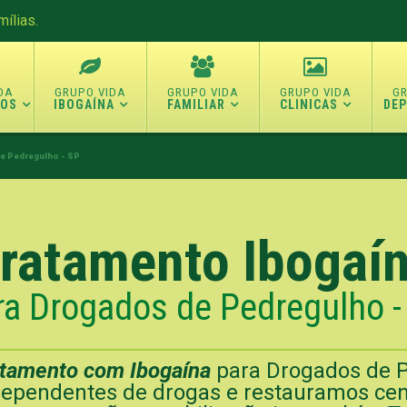
ílias.
TOS
IBOGAÍNA
FAMILIAR
CLINICAS
DE
e Pedregulho - SP
ratamento Ibogaí
ra Drogados de Pedregulho -
atamento com Ibogaína
para Drogados de Pe
ependentes de drogas e restauramos cen