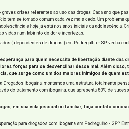
 graves crises referentes ao uso das drogas. Cada ano que pa
vício tem se tornado comum cada vez mais cedo. Um problema q
adolescência e hoje já está nos anos iniciais da adolescência. C
s vidas num labirinto de dor e incertezas.
gados ( dependentes de drogas ) em Pedregulho - SP venha con
 esperança para quem necessita de libertação diante das d
aiores forças para se desvencilhar desse mal. Além disso
ência, que surge como um dos maiores inimigos de quem est
a Drogados Ibogaína, montamos uma estrutura totalmente pensada
avés do tratamento com ibogaína, que apresenta 80% de sucess
ogas, em sua vida pessoal ou familiar, faça contato cono
cuperação para drogados com Ibogaína em Pedregulho - SP? Ent