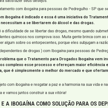
ra satisfazer seus desejos.
ratamento com ibogaína para pessoas de Pedregulho - SP que s
m ibogaína é indicado e essa é uma iniciativa do Tratame
 necessitam a se libertarem do álcool e das drogas.
é a dificuldade de se libertar das drogas, mesmo quando subme
entes químicos nos comprova isso. Muita gente brinca com as d
der algum sobre os entorpecentes, porque eles subjugam a razã
( dependentes de drogas ) com Ibogaína para pessoas de Pedreg
 problema que o Tratamento para Drogados Ibogaína vem in
s complexo esse processo e ofereçam maior eficiência e 
a, que é simplesmente o melhor do mercado e que ofertamo
eto com ibogaína e resgatar a paz e a harmonia na sua vida e na 
 e vamos juntos construir a sua vitória!
E A IBOGAÍNA COMO SOLUÇÃO PARA OS DE