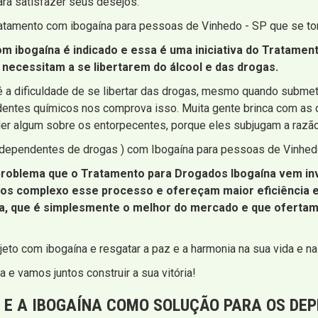
ra satisfazer seus desejos.
ratamento com ibogaína para pessoas de Vinhedo - SP que se t
m ibogaína é indicado e essa é uma iniciativa do Tratame
 necessitam a se libertarem do álcool e das drogas.
é a dificuldade de se libertar das drogas, mesmo quando subme
entes químicos nos comprova isso. Muita gente brinca com as d
der algum sobre os entorpecentes, porque eles subjugam a razã
( dependentes de drogas ) com Ibogaína para pessoas de Vinhed
 problema que o Tratamento para Drogados Ibogaína vem in
s complexo esse processo e ofereçam maior eficiência e 
a, que é simplesmente o melhor do mercado e que ofertamo
eto com ibogaína e resgatar a paz e a harmonia na sua vida e na 
 e vamos juntos construir a sua vitória!
E A IBOGAÍNA COMO SOLUÇÃO PARA OS DE