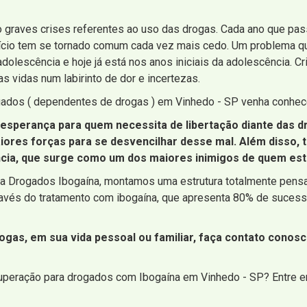
 graves crises referentes ao uso das drogas. Cada ano que pa
vício tem se tornado comum cada vez mais cedo. Um problema q
adolescência e hoje já está nos anos iniciais da adolescência. C
s vidas num labirinto de dor e incertezas.
ados ( dependentes de drogas ) em Vinhedo - SP venha conhece
 esperança para quem necessita de libertação diante das d
aiores forças para se desvencilhar desse mal. Além disso
ência, que surge como um dos maiores inimigos de quem est
a Drogados Ibogaína, montamos uma estrutura totalmente pensada
avés do tratamento com ibogaína, que apresenta 80% de sucess
ogas, em sua vida pessoal ou familiar, faça contato cono
cuperação para drogados com Ibogaína em Vinhedo - SP? Entre 