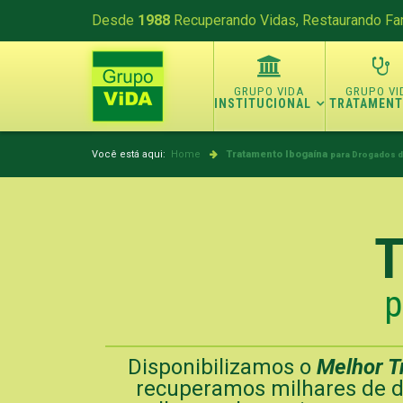
Desde
1988
Recuperando Vidas, Restaurando Fam
INSTITUCIONAL
TRATAMEN
Você está aqui:
Home
Tratamento Ibogaína
para Drogados d
T
p
Disponibilizamos o
Melhor T
recuperamos milhares de d