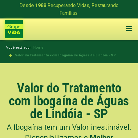
Desde
1988
Recuperando Vidas, Restaurando
Famílias.
Você está aqui:
Home
Valor do Tratamento com Ibogaína de Águas de Lindóia - SP
Valor do Tratamento
com Ibogaína de Águas
de Lindóia - SP
A Ibogaína tem um Valor inestimável.
Disponibilizamos o
Melhor