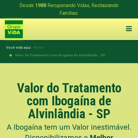
Desde
1988
Recuperando Vidas, Restaurando
Famílias.
Você está aqui:
Home
Valor do Tratamento com Ibogaína de Alvinlândia - SP
Valor do Tratamento
com Ibogaína de
Alvinlândia - SP
A Ibogaína tem um Valor inestimável.
Disponibilizamos o
Melhor