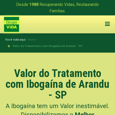
Desde
1988
Recuperando Vidas, Restaurando
Famílias.
Você está aqui:
Home
Valor do Tratamento com Ibogaína de Arandu - SP
Valor do Tratamento
com Ibogaína de Arandu
- SP
A Ibogaína tem um Valor inestimável.
Disponibilizamos o
Melhor