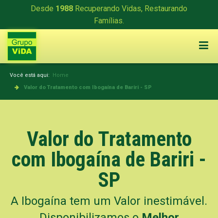
Desde
1988
Recuperando Vidas, Restaurando
Famílias.
Você está aqui:
Home
Valor do Tratamento com Ibogaína de Bariri - SP
Valor do Tratamento
com Ibogaína de Bariri -
SP
A Ibogaína tem um Valor inestimável.
Disponibilizamos o
Melhor